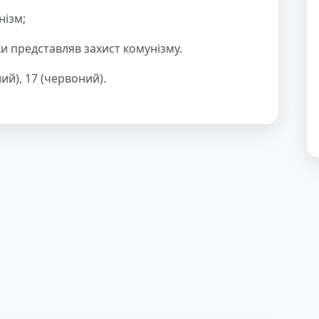
нізм;
ки представляв захист комунізму.
лий), 17 (червоний).