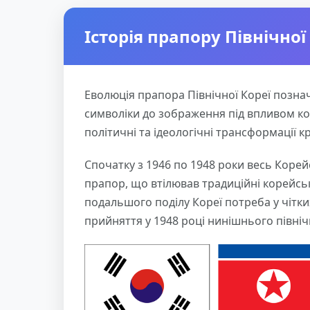
Історія прапору Північної
Еволюція прапора Північної Кореї позна
символіки до зображення під впливом ком
політичні та ідеологічні трансформації кр
Спочатку з 1946 по 1948 роки весь Коре
прапор, що втілював традиційні корейські 
подальшого поділу Кореї потреба у чітк
прийняття у 1948 році нинішнього півні