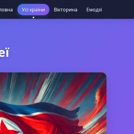
ловна
Усі країни
Вікторина
Емодзі
еї