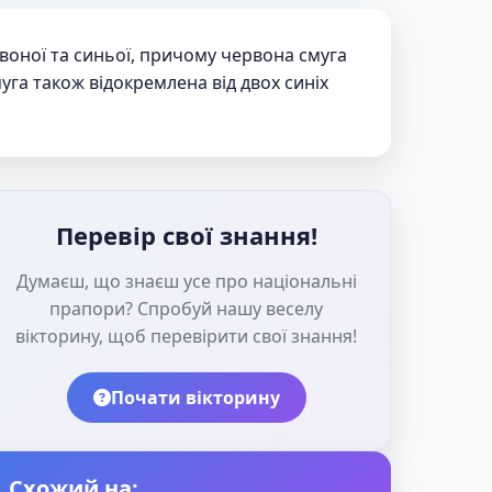
рвоної та синьої, причому червона смуга
муга також відокремлена від двох синіх
Перевір свої знання!
Думаєш, що знаєш усе про національні
прапори? Спробуй нашу веселу
вікторину, щоб перевірити свої знання!
Почати вікторину
Схожий на: