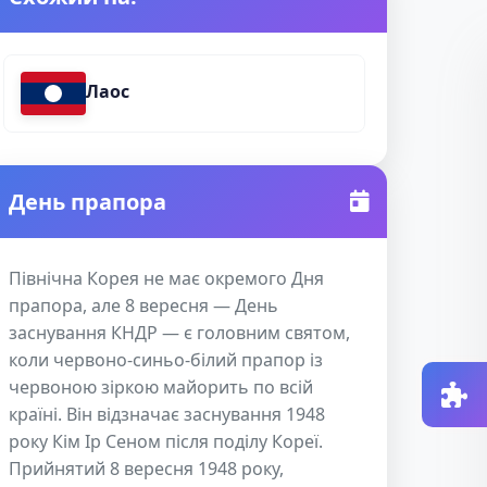
Лаос
День прапора
Північна Корея не має окремого Дня
прапора, але 8 вересня — День
заснування КНДР — є головним святом,
коли червоно-синьо-білий прапор із
червоною зіркою майорить по всій
країні. Він відзначає заснування 1948
року Кім Ір Сеном після поділу Кореї.
Прийнятий 8 вересня 1948 року,