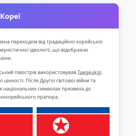
 Кореї
чена переходом від традиційної корейської
уністичної ідеології, що відображає
аїни.
йський півострів використовував
Taegeukgi
,
цінності. Після Другої світової війни та
их національних символах призвела до
чнокорейського прапора.