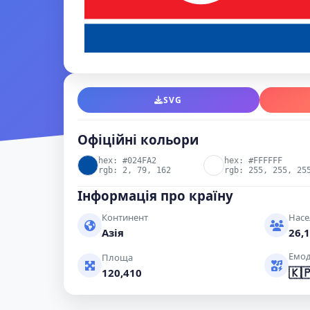
SVG
Офіційні кольори
hex: #024FA2
hex: #FFFFFF
rgb: 2, 79, 162
rgb: 255, 255, 25
Інформація про країну
Континент
Насе
Азія
26,1
Емод
Площа
🇰
120,410