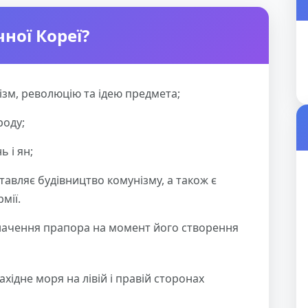
ної Кореї?
ізм, революцію та ідею предмета;
роду;
ь і ян;
ставляє будівництво комунізму, а також є
мії.
значення прапора на момент його створення
ахідне моря на лівій і правій сторонах