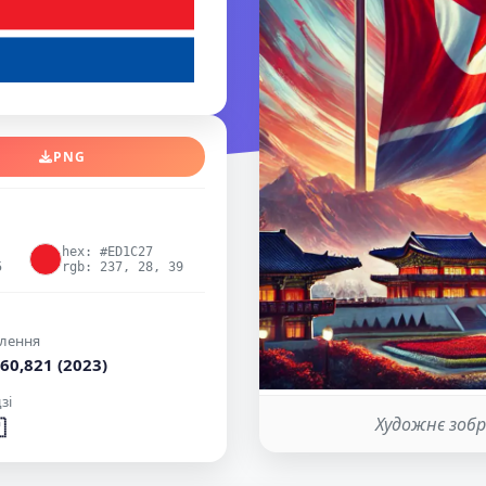
PNG
hex: #ED1C27
5
rgb: 237, 28, 39
лення
60,821 (2023)
зі
Художнє зобр
