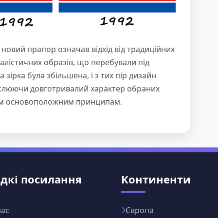
новий прапор означав відхід від традиційних
алістичних образів, що перебували під
зірка була збільшена, і з тих пір дизайн
еслюючи довготривалий характер обраних
своїм основоположним принципам.
дкі посилання
Континенти
нас
Європа