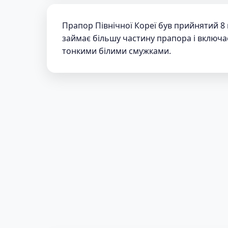
Прапор Північної Кореї був прийнятий 8 в
займає більшу частину прапора і включає 
тонкими білими смужками.