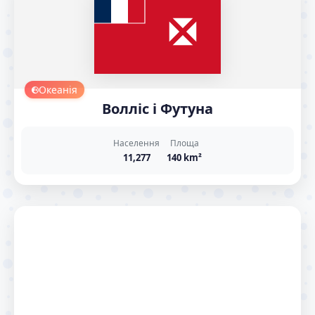
Океанія
Волліс і Футуна
Населення
Площа
11,277
140 km²