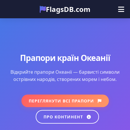
FlagsDB.com
Головна
Усі країни
Вікторина
Емодзі
Прапори країн Океанії
Відкрийте прапори Океанії — барвисті символи
острівних народів, створених морем і небом.
ПЕРЕГЛЯНУТИ ВСІ ПРАПОРИ
ПРО КОНТИНЕНТ