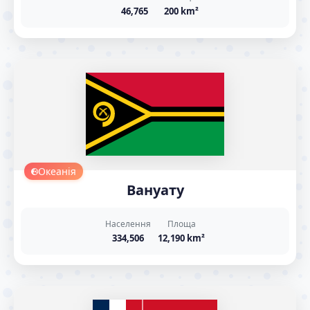
46,765
200 km²
Океанія
Вануату
Населення
Площа
334,506
12,190 km²