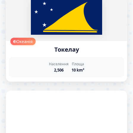
Океанія
Токелау
Населення
Площа
2,506
10 km²