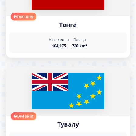
Океанія
Тонга
Населення
Площа
104,175
720 km²
Океанія
Тувалу