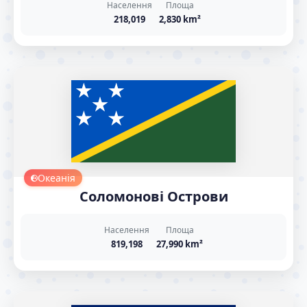
Населення
Площа
218,019
2,830 km²
Океанія
Соломонові Острови
Населення
Площа
819,198
27,990 km²