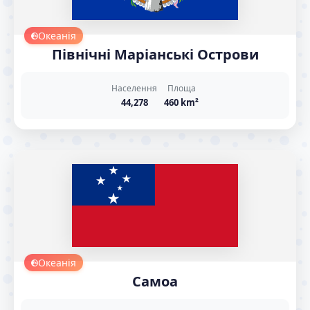
Океанія
Північні Маріанські Острови
Населення
Площа
44,278
460 km²
Океанія
Самоа