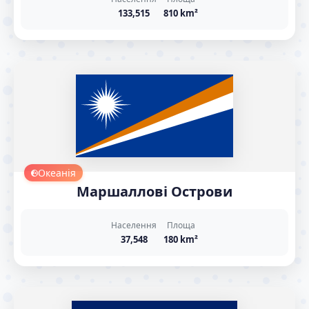
133,515
810 km²
Океанія
Маршаллові Острови
Населення
Площа
37,548
180 km²