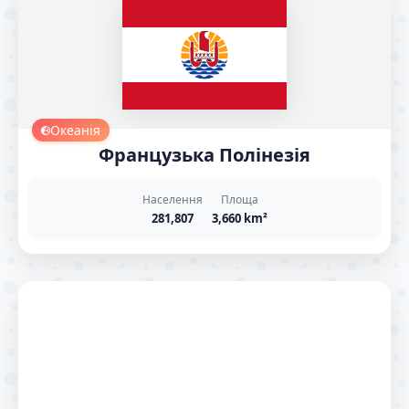
Океанія
Французька Полінезія
Населення
Площа
281,807
3,660 km²