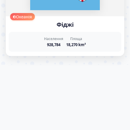
Океанія
Фіджі
Населення
Площа
928,784
18,270 km²