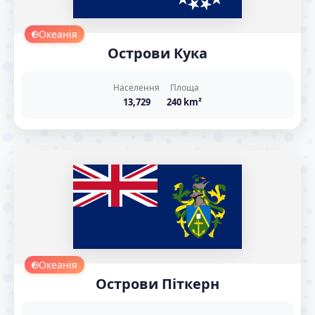
Океанія
Острови Кука
Населення
Площа
13,729
240 km²
Океанія
Острови Піткерн