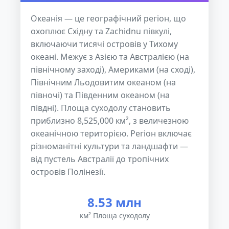
Океанія — це географічний регіон, що
охоплює Східну та Zachidnu півкулі,
включаючи тисячі островів у Тихому
океані. Межує з Азією та Австралією (на
північному заході), Америками (на сході),
Північним Льодовитим океаном (на
півночі) та Південним океаном (на
півдні). Площа суходолу становить
приблизно 8,525,000 км², з величезною
океанічною територією. Регіон включає
різноманітні культури та ландшафти —
від пустель Австралії до тропічних
островів Полінезії.
8.53 млн
км² Площа суходолу