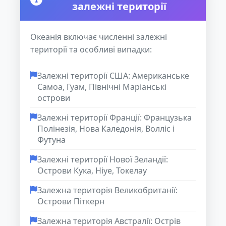
залежні території
Океанія включає численні залежні
території та особливі випадки:
Залежні території США: Американське
Самоа, Гуам, Північні Маріанські
острови
Залежні території Франції: Французька
Полінезія, Нова Каледонія, Волліс і
Футуна
Залежні території Нової Зеландії:
Острови Кука, Ніуе, Токелау
Залежна територія Великобританії:
Острови Піткерн
Залежна територія Австралії: Острів