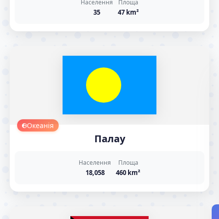
Населення
Площа
35
47 km²
Океанія
Палау
Населення
Площа
18,058
460 km²