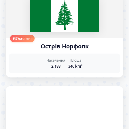
Океанія
Острів Норфолк
Населення
Площа
2,188
346 km²