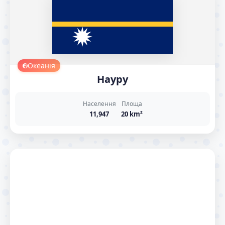
Океанія
Науру
Населення
Площа
11,947
20 km²