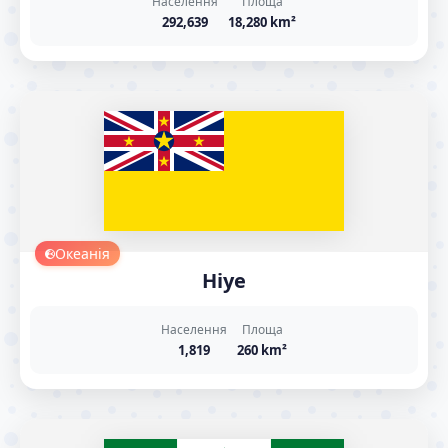
Населення
Площа
292,639
18,280 km²
Океанія
Ніуе
Населення
Площа
1,819
260 km²