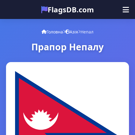
FlagsDB.com
Головна
Усі країни
Вікторина
Головна
Азія
Непал
Емодзі
Прапор Непалу