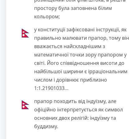
простору була заповнена білим
кольором;
у конституції зафіксовані інструкції, як
правильно малювати прапор, тому він
вважається найскладнішим з
математичної точки зору прапором у
світі. Його співвідношення висоти до
найбільшої ширини є ірраціональним
числом і дорівнює приблизно
1:1.21901033…
прапор походить від індуїзму, але
офіційно інтерпретується як символ
основних двох релігій: індуїзму та
буддизму.