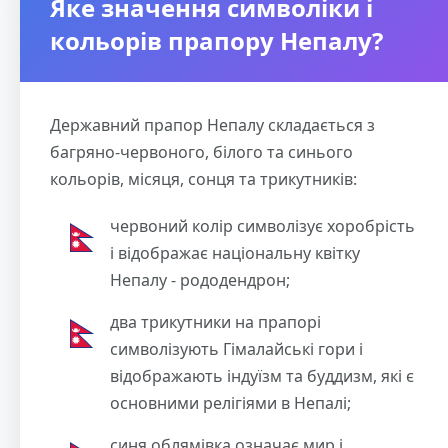
Яке значення символіки і
кольорів прапору Непалу?
Державний прапор Непалу складається з
багряно-червоного, білого та синього
кольорів, місяця, сонця та трикутників:
червоний колір символізує хоробрість
і відображає національну квітку
Непалу - рододендрон;
два трикутники на прапорі
символізують Гімалайські гори і
відображають індуїзм та буддизм, які є
основними релігіями в Непалі;
синя облямівка означає мир і