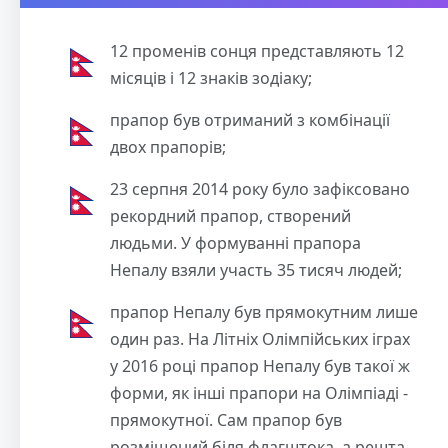
12 променів сонця представляють 12
місяців і 12 знаків зодіаку;
прапор був отриманий з комбінації
двох прапорів;
23 серпня 2014 року було зафіксовано
рекордний прапор, створений
людьми. У формуванні прапора
Непалу взяли участь 35 тисяч людей;
прапор Непалу був прямокутним лише
один раз. На Літніх Олімпійських іграх
у 2016 році прапор Непалу був такої ж
форми, як інші прапори на Олімпіаді -
прямокутної. Сам прапор був
розміщений біля флагштока, а решта