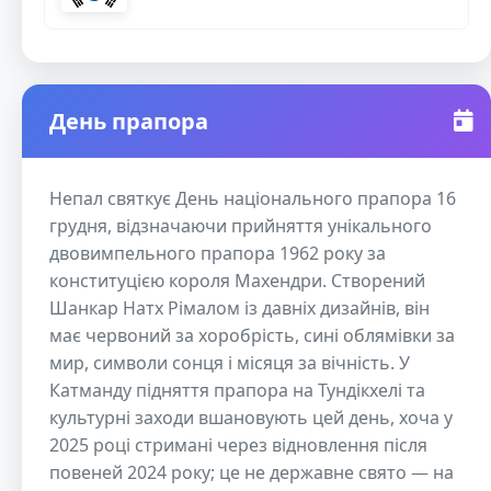
День прапора
Непал святкує День національного прапора 16
грудня, відзначаючи прийняття унікального
двовимпельного прапора 1962 року за
конституцією короля Махендри. Створений
Шанкар Натх Рімалом із давніх дизайнів, він
має червоний за хоробрість, сині облямівки за
мир, символи сонця і місяця за вічність. У
Катманду підняття прапора на Тундікхелі та
культурні заходи вшановують цей день, хоча у
2025 році стримані через відновлення після
повеней 2024 року; це не державне свято — на