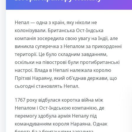
Непал — одна з країн, яку ніколи не
колонізували. Британська Ост-Індська
компанія зосередила свою увагу на Індії, але
виникла суперечка з Непалом за прикордонні
території. Це було складним завданням,
оскільки на півострові були протибританські
настрої. Влада в Непалі належала королю
Прітхві Нараяну, який об'єднав держави, що
сьогодні становлять Непал.
1767 року відбулася коротка війна між
Непалом і Ост-Індською компанією, де
перемогу здобула армія Непалу під
командуванням короля Нараяна. Однак
боротьба з британцями завадила