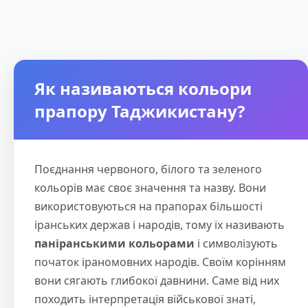
Як називаються кольори
прапору Таджикистану?
Поєднання червоного, білого та зеленого
кольорів має своє значення та назву. Вони
використовуються на прапорах більшості
іранських держав і народів, тому їх називають
паніранськими кольорами
і символізують
початок іраномовних народів. Своїм корінням
вони сягають глибокої давнини. Саме від них
походить інтерпретація військової знаті,