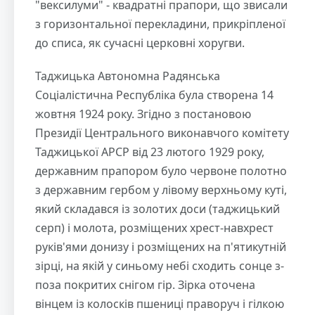
"вексилуми" - квадратні прапори, що звисали
з горизонтальної перекладини, прикріпленої
до списа, як сучасні церковні хоругви.
Таджицька Автономна Радянська
Соціалістична Республіка була створена 14
жовтня 1924 року. Згідно з постановою
Президії Центрального виконавчого комітету
Таджицької АРСР від 23 лютого 1929 року,
державним прапором було червоне полотно
з державним гербом у лівому верхньому куті,
який складався із золотих доси (таджицький
серп) і молота, розміщених хрест-навхрест
руків'ями донизу і розміщених на п'ятикутній
зірці, на якій у синьому небі сходить сонце з-
поза покритих снігом гір. Зірка оточена
вінцем із колосків пшениці праворуч і гілкою