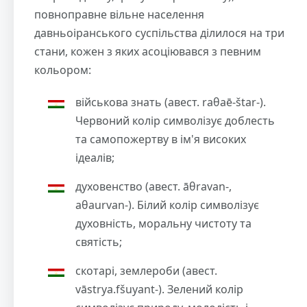
повноправне вільне населення
давньоіранського суспільства ділилося на три
стани, кожен з яких асоціювався з певним
кольором:
військова знать (авест. raθaē-štar-).
Червоний колір символізує доблесть
та самопожертву в ім'я високих
ідеалів;
духовенство (авест. āθravan-,
aθaurvan-). Білий колір символізує
духовність, моральну чистоту та
святість;
скотарі, землероби (авест.
vāstrya.fšuyant-). Зелений колір