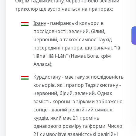
Окрім таджикистану, червоно-біло-зелений
триколор ще зустрічається на прапорах:
Ірану
- паніранські кольори в
послідовності: зелений, білий,
червоний, а також символ Таухід
посередині прапора, що означає "lā
ʾilāha ʾillā l-Lāh" (Немає Бога, крім
Аллаха);
Курдистану - має таку ж послідовність
кольорів, як і прапор Таджикистану -
червоний, білий, зелений. Однак
замість корони із зірками зображено
сонце - давній релігійний символ
курдів, який має 21 промінь
однакового розміру та форми. Число
21 символізує язданістські релігійні