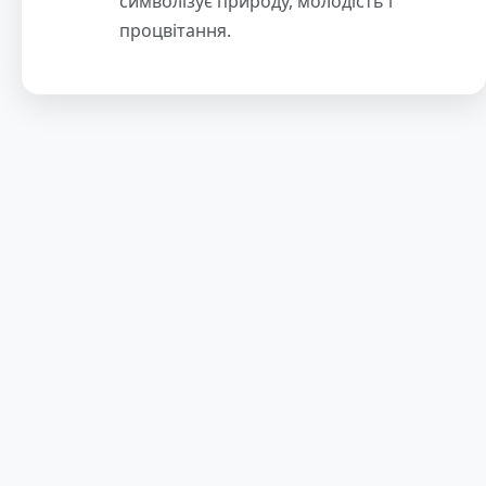
символізує природу, молодість і
процвітання.