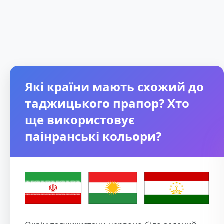
Які країни мають схожий до
таджицького прапор? Хто
ще використовує
паінранські кольори?