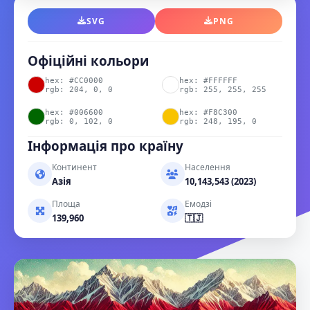
SVG
PNG
Офіційні кольори
hex: #CC0000
hex: #FFFFFF
rgb: 204, 0, 0
rgb: 255, 255, 255
hex: #006600
hex: #F8C300
rgb: 0, 102, 0
rgb: 248, 195, 0
Інформація про країну
Континент
Населення
Азія
10,143,543 (2023)
Площа
Емодзі
139,960
🇹🇯