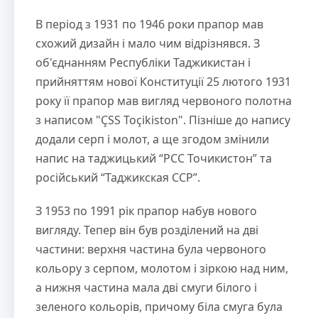
В період з 1931 по 1946 роки прапор мав
схожий дизайн і мало чим відрізнявся. З
об'єднанням Республіки Таджикистан і
прийняттям нової Конституції 25 лютого 1931
року її прапор мав вигляд червоного полотна
з написом "ÇSS Toçikiston". Пізніше до напису
додали серп і молот, а ще згодом змінили
напис на таджицький “РСС Точикистон” та
російський “Таджикская ССР”.
З 1953 по 1991 рік прапор набув нового
вигляду. Тепер він був розділений на дві
частини: верхня частина була червоного
кольору з серпом, молотом і зіркою над ним,
а нижня частина мала дві смуги білого і
зеленого кольорів, причому біла смуга була