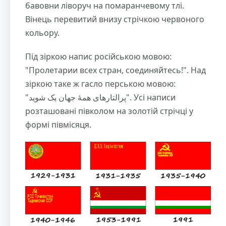
бавовни ліворуч на помаранчевому тлі.
Вінець перевитий внизу стрічкою червоного
кольору.
Під зіркою напис російською мовою:
"Пролетарии всех стран, соединяйтесь!". Над
зіркою таке ж гасло перською мовою:
"پرالتارهای همۀ جهان یک شوید". Усі написи
розташовані півколом на золотій стрічці у
формі півмісяця.