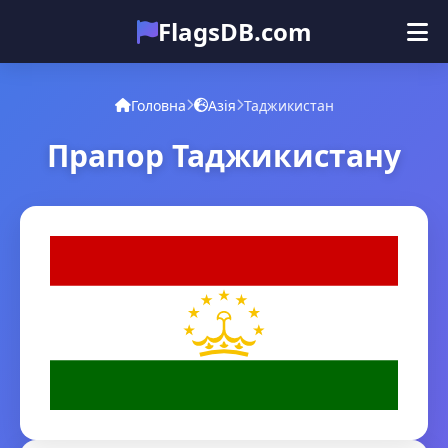
FlagsDB.com
Головна
Усі країни
Вікторина
Головна
Азія
Таджикистан
Емодзі
Прапор Таджикистану