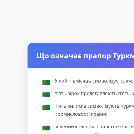
Що означає прапор Туркм
білий півмісяць символізує іслам;
п’ять зірок представляють п’ять ре
п’ять килимів символізують турк
промисловості країни;
зелений колір визначається як с