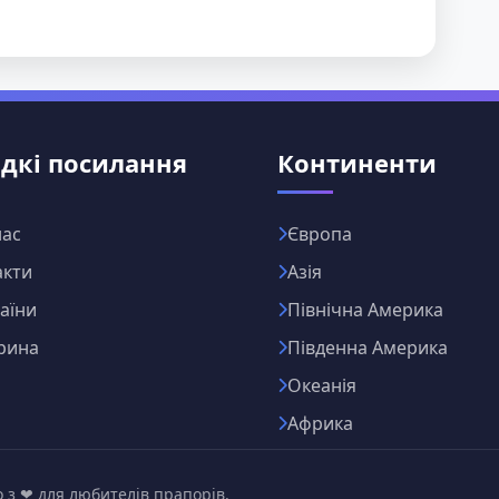
дкі посилання
Континенти
нас
Європа
акти
Азія
раїни
Північна Америка
рина
Південна Америка
Океанія
Африка
 з ❤ для любителів прапорів.