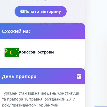
Почати вікторину
Схожий на:
Кокосові острови
День прапора
Туркменістан відзначає День Конституції
та прапора 18 травня, об’єднаний 2017
року президентом Гурбангули