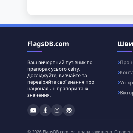
FlagsDB.com
Шви
Ваш вичерпний путівник по
Про 
прапорах усього світу.
Конт
Досліджуйте, вивчайте та
перевіряйте свої знання про
Усі к
національні прапори та їх
Вікто
значення.
© 2026 FlagsDB.com. Усі права захищено. Створено