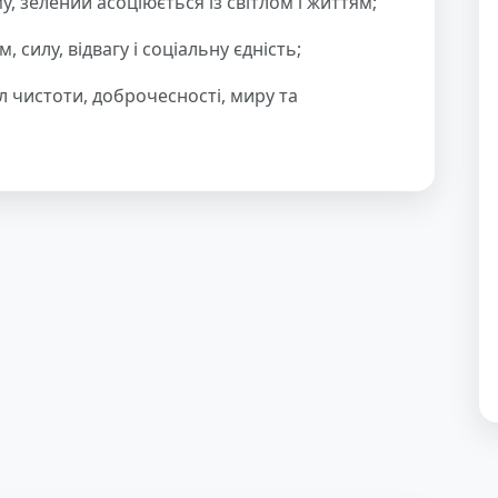
му, зелений асоціюється із світлом і життям;
 силу, відвагу і соціальну єдність;
л чистоти, доброчесності, миру та