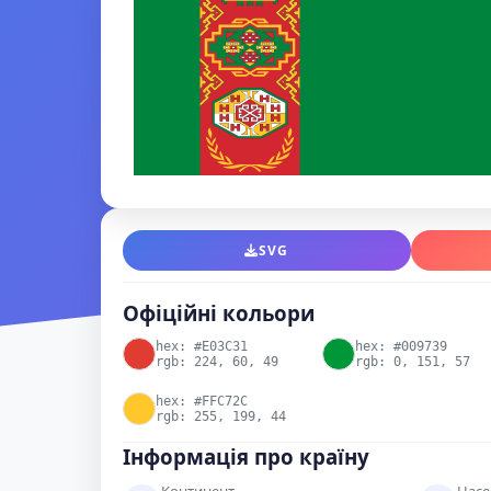
SVG
Офіційні кольори
hex: #E03C31
hex: #009739
rgb: 224, 60, 49
rgb: 0, 151, 57
hex: #FFC72C
rgb: 255, 199, 44
Інформація про країну