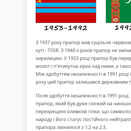
З 1937 року прапор мав суцільне червон
куті - TSSR. З 1940-х років прапор не змі
кирилицею. У 1953 році прапор був перер
молот і п'ятикутна зірка над ними, а тако
Між здобуттям незалежності в 1991 році
року цей прапор залишався державним 
Після здобуття незалежності в 1991 році,
прапор, який був дуже схожий на нинішній
перехрещені оливкові гілки, що символ
народу і його статус постійного нейтралі
прапора змінилося з 1:2 на 2:3.