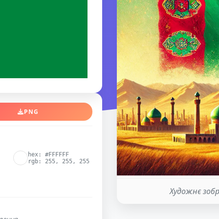
PNG
hex: #FFFFFF
rgb: 255, 255, 255
Художнє зоб