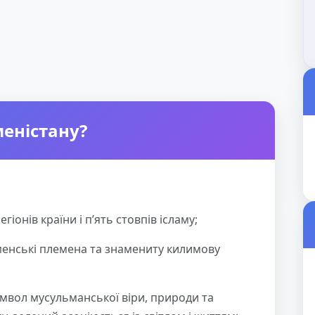
еністану?
гіонів країни і п’ять стовпів ісламу;
менські племена та знамениту килимову
имвол мусульманської віри, природи та