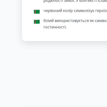
родючості землі. У контексті ісла
червоний колір символізує героїзм,
білий використовується як симво
гостинності.