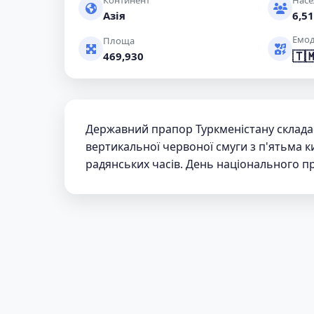
Континент
Насе
Азія
6,51
Емод
Площа
🇹
469,930
Державний прапор Туркменістану складаєть
вертикальної червоної смуги з п'ятьма 
радянських часів. День національного пр