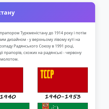
стану
прапором Туркменістану до 1914 року і потім
шим дизайном - у верхньому лівому куті на
розпаду Радянського Союзу в 1991 році,
ії прапорів, схожих на радянські - червону
і молотом.