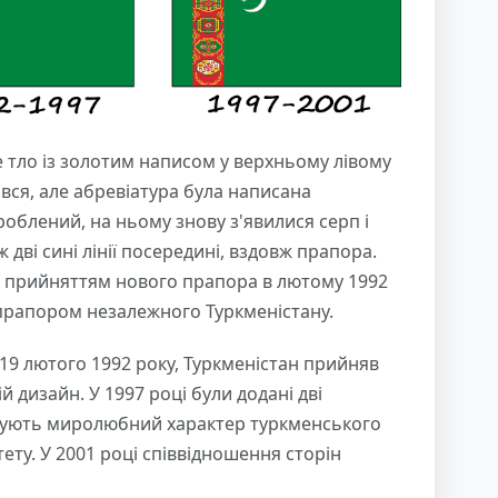
е тло із золотим написом у верхньому лівому
нився, але абревіатура була написана
облений, на ньому знову з'явилися серп і
ж дві сині лінії посередині, вздовж прапора.
 і прийняттям нового прапора в лютому 1992
прапором незалежного Туркменістану.
 19 лютого 1992 року, Туркменістан прийняв
 дизайн. У 1997 році були додані дві
ізують миролюбний характер туркменського
тету. У 2001 році співвідношення сторін