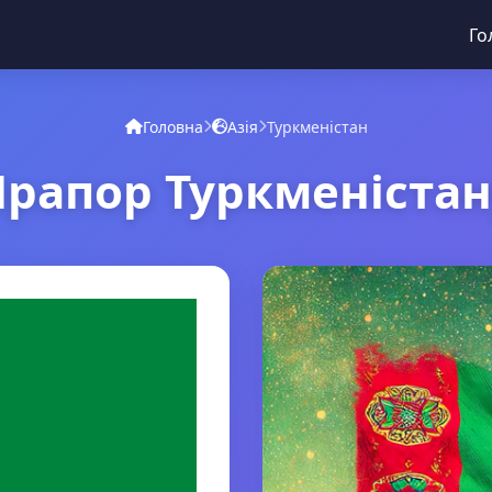
Го
Головна
Азія
Туркменістан
Прапор Туркменістан