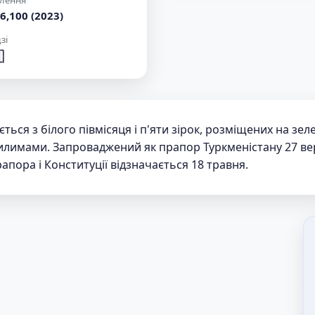
лення
6,100 (2023)
зі

ся з білого півмісяця і п'яти зірок, розміщених на зеле
килимами. Запроваджений як прапор Туркменістану 27 вер
апора і Конституції відзначається 18 травня.