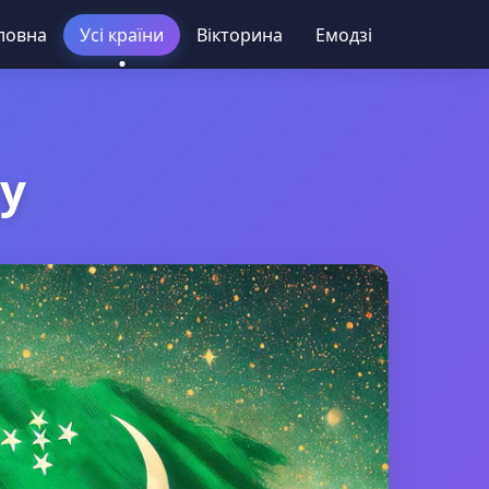
ловна
Усі країни
Вікторина
Емодзі
у