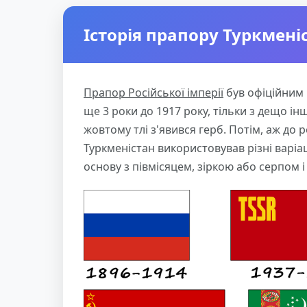
Історія прапору Туркмені
Прапор Російської імперії
був офіційним 
ще 3 роки до 1917 року, тільки з дещо ін
жовтому тлі з'явився герб. Потім, аж до 
Туркменістан використовував різні варіац
основу з півмісяцем, зіркою або серпом 