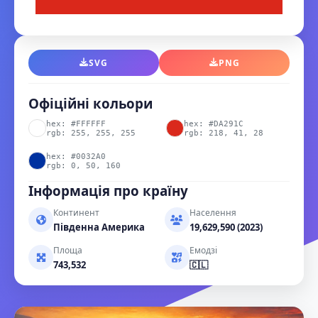
SVG
PNG
Офіційні кольори
hex: #FFFFFF
hex: #DA291C
rgb: 255, 255, 255
rgb: 218, 41, 28
hex: #0032A0
rgb: 0, 50, 160
Інформація про країну
Континент
Населення
Південна Америка
19,629,590 (2023)
Площа
Емодзі
743,532
🇨🇱