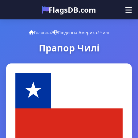
FlagsDB.com
Головна
Усі країни
Вікторина
Головна
Південна Америка
Чилі
Емодзі
Прапор Чилі