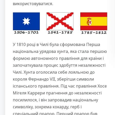
використовуватися.
У 1810 році в Чилі була сформована Перша
національна урядова хунта, яка стала першою
формою автономного правління для країни і
започаткувала процес здобуття незалежності
Чилі. Хунта оголосила себе лояльною до
короля Фернандо VII, зберігши символи
іспанського правління. Під час правління Хосе
Мігеля Каррери прагнення до незалежності
посилилося, і він запровадив національну
символіку, зокрема кокарду, герб і
спеціальний прапор. Перший прапор був