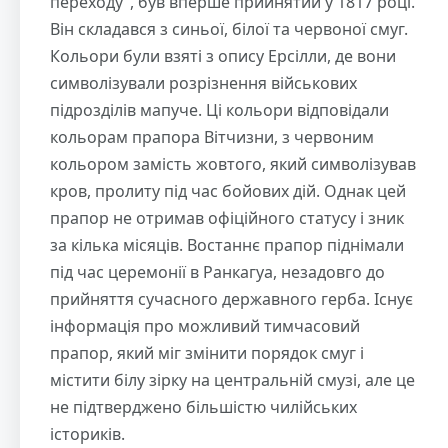
переходу", був вперше прийнятий у 1817 році.
Він складався з синьої, білої та червоної смуг.
Кольори були взяті з опису Ерсілли, де вони
символізували розрізнення військових
підрозділів мапуче. Ці кольори відповідали
кольорам прапора Вітчизни, з червоним
кольором замість жовтого, який символізував
кров, пролиту під час бойових дій. Однак цей
прапор не отримав офіційного статусу і зник
за кілька місяців. Востаннє прапор піднімали
під час церемонії в Ранкагуа, незадовго до
прийняття сучасного державного герба. Існує
інформація про можливий тимчасовий
прапор, який міг змінити порядок смуг і
містити білу зірку на центральній смузі, але це
не підтверджено більшістю чилійських
істориків.