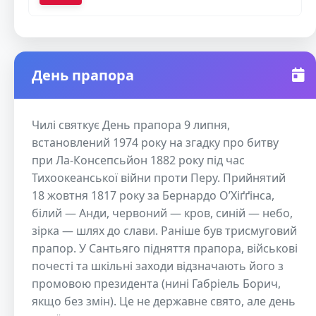
День прапора
Чилі святкує День прапора 9 липня,
встановлений 1974 року на згадку про битву
при Ла-Консепсьйон 1882 року під час
Тихоокеанської війни проти Перу. Прийнятий
18 жовтня 1817 року за Бернардо О’Хіґґінса,
білий — Анди, червоний — кров, синій — небо,
зірка — шлях до слави. Раніше був трисмуговий
прапор. У Сантьяго підняття прапора, військові
почесті та шкільні заходи відзначають його з
промовою президента (нині Габріель Борич,
якщо без змін). Це не державне свято, але день