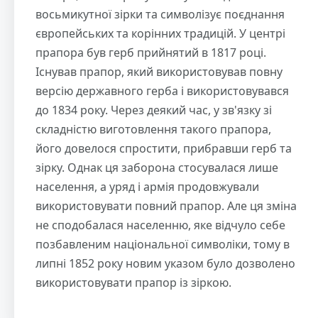
восьмикутної зірки та символізує поєднання
європейських та корінних традицій. У центрі
прапора був герб прийнятий в 1817 році.
Існував прапор, який використовував повну
версію державного герба і використовувався
до 1834 року. Через деякий час, у зв'язку зі
складністю виготовлення такого прапора,
його довелося спростити, прибравши герб та
зірку. Однак ця заборона стосувалася лише
населення, а уряд і армія продовжували
використовувати повний прапор. Але ця зміна
не сподобалася населенню, яке відчуло себе
позбавленим національної символіки, тому в
липні 1852 року новим указом було дозволено
використовувати прапор із зіркою.