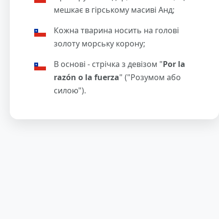
мешкає в гірському масиві Анд;
Кожна тварина носить на голові
золоту морську корону;
В основі - стрічка з девізом "
Por la
razón o la fuerza
" ("Розумом або
силою").