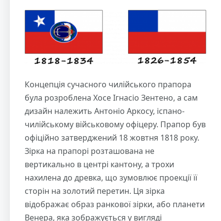
Концепція сучасного чилійського прапора
була розроблена Хосе Ігнасіо Зентено, а сам
дизайн належить Антоніо Аркосу, іспано-
чилійському військовому офіцеру. Прапор був
офіційно затверджений 18 жовтня 1818 року.
Зірка на прапорі розташована не
вертикально в центрі кантону, а трохи
нахилена до древка, що зумовлює проекції її
сторін на золотий перетин. Ця зірка
відображає образ ранкової зірки, або планети
Венера, яка зображується у вигляді