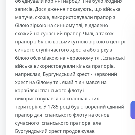
об'єднували корінні народи, і не було жодних
записів. Дослідження показують, що війська
мапуче, схоже, використовували прапор з
білою зіркою на синьому тлі, віддалено
схожий на сучасний прапор Чилі, а також
прапор з білою восьмикутною зіркою в центрі
синього ступінчастого хреста або зірку з
білою облямівкою на червоному тлі. Іспанські
війська використовували кілька прапорів,
наприклад, Бургундський хрест - червоний
хрест на білому тлі, який піднімався на
кораблях іспанського флоту і
використовувався на колоніальних
територіях. У 1785 році був створений єдиний
прапор для іспанського флоту на основі
сучасного іспанського прапора, але
Бургундський хрест продовжував