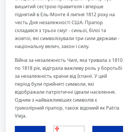
вишитий сестрою правителя і вперше
піднятий в Ель-Монте 4 липня 1812 року на
честь Дня незалежності США. Прапор
складався з трьох смуг - синьої, білої та
жовтої, які символізували три сили держави -
національну велич, закон і силу.
Війна за незалежність Чилі, яка тривала з 1810
по 1818 рік, відіграла важливу роль у боротьбі
за незалежність країни від Іспанії. У цей
період були прийняті символи, які
відображали патріотичні ідеали населення.
Одним з найважливіших символів є
триколірний прапор, також відомий як Patria
Vieja.