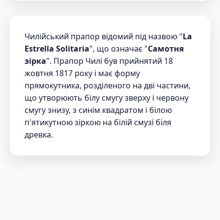
Чилійський прапор відомий під назвою "
La
Estrella Solitaria
", що означає "
Самотня
зірка
". Прапор Чилі був прийнятий 18
жовтня 1817 року і має форму
прямокутника, розділеного на дві частини,
що утворюють білу смугу зверху і червону
смугу знизу, з синім квадратом і білою
п'ятикутною зіркою на білій смузі біля
древка.