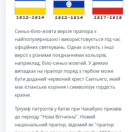
Синьо-біло-жовта версія прапора є
найпопулярнішою і використовується під час
офіційних святкувань. Однак існують і інші
версії з різними поєднаннями кольорів,
наприклад, біло-синьо-жовтий. У деяких
випадках на прапорі поряд з гербом може
бути доданий червоний хрест Сантьяго, який
має іспанське коріння і символізує гордість
країни.
Тріумф патріотів у битві при Чакабуко призвів
до періоду "Нова Вітчизна". Новий
національний прапор, відомий як "прапор