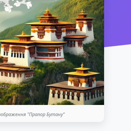
зображення "Прапор Бутану"