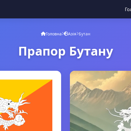
Го
Головна
Азія
Бутан
Прапор Бутану