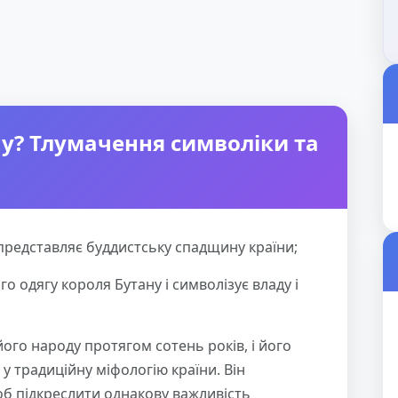
у? Тлумачення символіки та
представляє буддистську спадщину країни;
о одягу короля Бутану і символізує владу і
ого народу протягом сотень років, і його
у традиційну міфологію країни. Він
б підкреслити однакову важливість