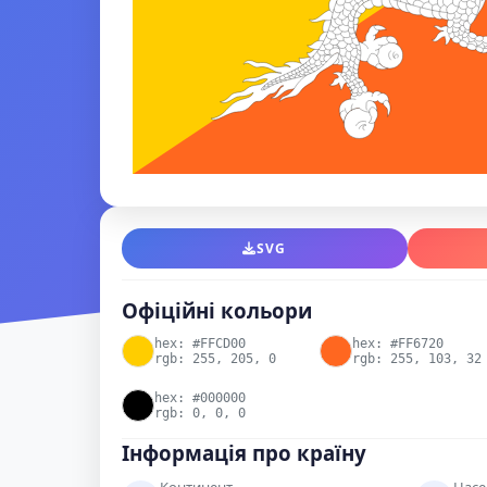
SVG
Офіційні кольори
hex: #FFCD00
hex: #FF6720
rgb: 255, 205, 0
rgb: 255, 103, 32
hex: #000000
rgb: 0, 0, 0
Інформація про країну