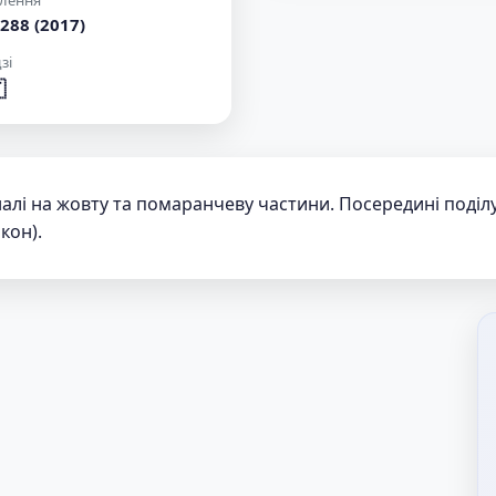
лення
288 (2017)
зі

налі на жовту та помаранчеву частини. Посередині поді
акон).