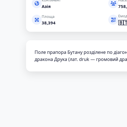
Континент
Насе
Азія
758,
Емод
Площа
🇧
38,394
Поле прапора Бутану розділене по діаго
дракона Друка (лат. druk — громовий др