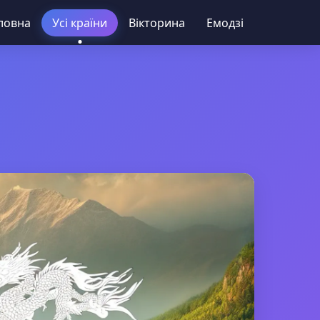
ловна
Усі країни
Вікторина
Емодзі