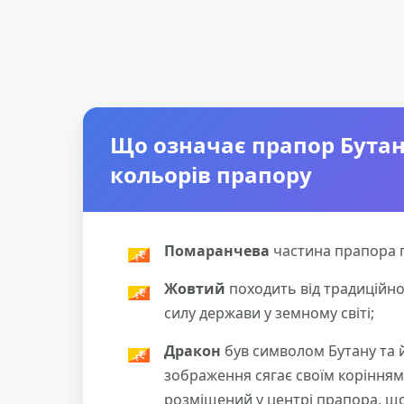
Що означає прапор Бутан
кольорів прапору
Помаранчева
частина прапора 
Жовтий
походить від традиційног
силу держави у земному світі;
Дракон
був символом Бутану та й
зображення сягає своїм корінням 
розміщений у центрі прапора, що