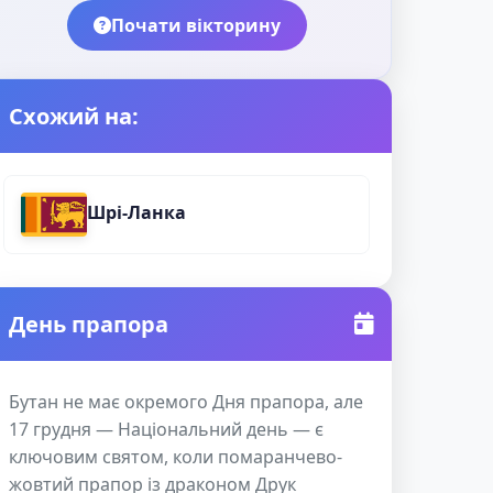
Почати вікторину
Схожий на:
Шрі-Ланка
День прапора
Бутан не має окремого Дня прапора, але
17 грудня — Національний день — є
ключовим святом, коли помаранчево-
жовтий прапор із драконом Друк