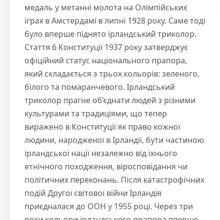
медаль у метанні молота на Олімпійських
іграх в Амстердамі в липні 1928 року. Саме тоді
було вперше піднято ірландський триколор.
Стаття 6 Конституції 1937 року затверджує
офіційний статус національного прапора,
який складається з трьох кольорів: зеленого,
білого та помаранчевого. Ірландський
триколор прагне об’єднати людей з різними
культурами та традиціями, що тепер
виражено в Конституції як право кожної
людини, народженої в Ірландії, бути частиною
ірландської нації незалежно від їхнього
етнічного походження, віросповідання чи
політичних переконань. Після катастрофічних
подій Другої світової війни Ірландія
приєдналася до ООН у 1955 році. Через три
роки кольори ірландського прапора вперше