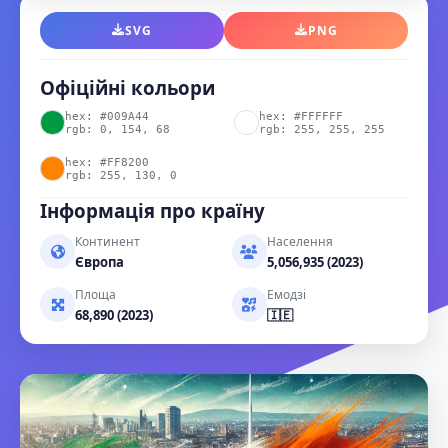
SVG
PNG
Офіційні кольори
hex: #009A44
hex: #FFFFFF
rgb: 0, 154, 68
rgb: 255, 255, 255
hex: #FF8200
rgb: 255, 130, 0
Інформація про країну
Континент
Населення
Європа
5,056,935 (2023)
Площа
Емодзі
68,890 (2023)
🇮🇪