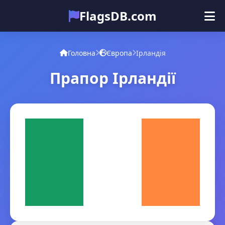
FlagsDB.com
Головна
Усі країни
Вікторина
Головна
Європа
Ірландія
Емодзі
Прапор Ірландії