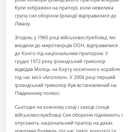
були зображені на прапорі, коли невелика
група сил оборони Ірландії відправилася до
Лівану.
Згодом, у 1960 році військовослужбовці, які
входили до миротворців ООН, відправилися
до Конго під національним прапором. У
грудні 1972 року ірландський триколор
відвідав Місяць на борту космічного корабля
під час місії «Аполлон». У 2004 році перший
ірландський триколор був встановлений на
Південному полюсі.
Сьогодні на кожному сході і заході сонця
військовослужбовці Сил оборони піднімають і
опускають національний прапор на дахах
урядових будівель під час тихої, короткої та