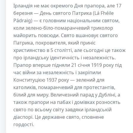
Ірландія не має окремого Дня прапора, але 17
березня — День святого Патрика (Lá Fhéile
Pádraig) — є головним національним святом,
коли зелено-біло-помаранчевий триколор
майорить повсюди. Свято вшановує святого
Патрика, покровителя, який приніс
християнство в 5 столітті, але сьогодні це також
про ірландську ідентичність і незалежність.
Прапор вперше підняли 21 січня 1919 року під
час війни за незалежність і закріпили
Конституцією 1937 року — зелений для
католиків, помаранчевий для протестантів,
білий для миру. Величезний парад у Дубліні, а
також прапори на пабах і домівках розносять
свято по всьому світу завдяки ірландській
діаспорі. Це державне свято, сповнене
гордості.