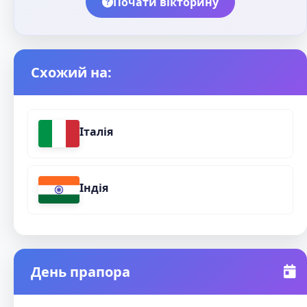
Почати вікторину
Схожий на:
Італія
Індія
День прапора