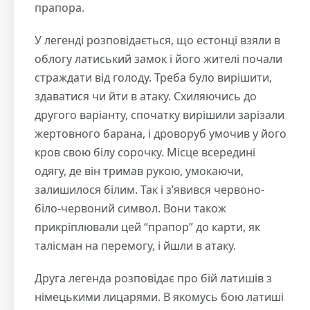
прапора.
У легенді розповідається, що естонці взяли в
облогу латиський замок і його жителі почали
страждати від голоду. Треба було вирішити,
здаватися чи йти в атаку. Схиляючись до
другого варіанту, спочатку вирішили зарізали
жертовного барана, і дроворуб умочив у його
кров свою білу сорочку. Місце всередині
одягу, де він тримав рукою, умокаючи,
залишилося білим. Так і з’явився червоно-
біло-червоний символ. Вони також
прикріплювали цей “прапор” до карти, як
талісман на перемогу, і йшли в атаку.
Друга легенда розповідає про бій латишів з
німецькими лицарями. В якомусь бою латиші