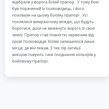
відібрали у ворога білий прапор . У тому бою
був поранений іх полководець, і його
поховали на цьому білому прапорі . Усі
поклялися вмираючому вождю, що будуть
боротися, доки не виженуть ворога зі своєї
землі. Прапор став повністю червоним від
крові полководця, білим залишилося лише
місце, де він лежав. З тих пір латиші
використовують таке поєднання кольорів у
бойовому прапорі.