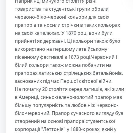
Наприкінці минулого століття різні
товариства та студентські групи обрали
червоно-біло-червоні кольори для своїх
прапорів та носили стрічки в таких кольорах
на своїх капелюхах. У 1870 році вони були
прийняті як державні. Ці кольори також було
використано на першому латвійському
пісенному фестивалі в 1873 році.Червоний і
білий кольори також можна побачити на
прапорах латиських стрілецьких батальйонів,
заснованих під час Першої світової війни.
На початку 20 століття серед латишів, які жили
в Америці, синьо-зелено-золотий прапор мав
більшу популярність та любов ніж червоно-
біло-червоний. Прапор сучасного вигляду був
створений на основі прапора студентської
корпорації "Леттонія" у 1880-х роках, який у