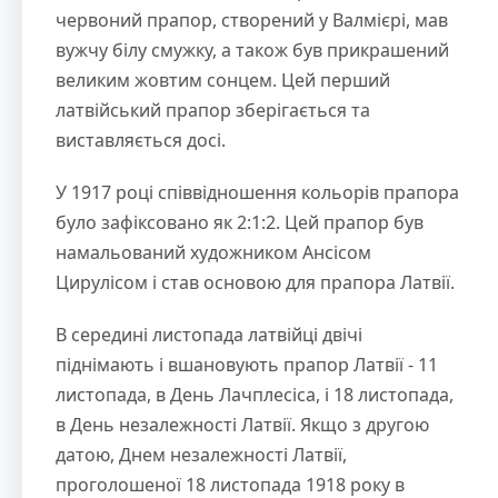
червоний прапор, створений у Валмієрі, мав
вужчу білу смужку, а також був прикрашений
великим жовтим сонцем. Цей перший
латвійський прапор зберігається та
виставляється досі.
У 1917 році співвідношення кольорів прапора
було зафіксовано як 2:1:2. Цей прапор був
намальований художником Ансісом
Цирулісом і став основою для прапора Латвії.
В середині листопада латвійці двічі
піднімають і вшановують прапор Латвії - 11
листопада, в День Лачплесіса, і 18 листопада,
в День незалежності Латвії. Якщо з другою
датою, Днем незалежності Латвії,
проголошеної 18 листопада 1918 року в