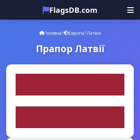
FlagsDB.com
Головна
Усі країни
Вікторина
Головна
Європа
Латвія
Емодзі
Прапор Латвії