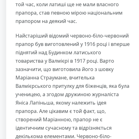
той час, коли латиші ще не мали власного
прапора, став певною мірою національним
прапором на деякий час.
Найстаріший відомий червоно-біло-червоний
прапор був виготовлений у 1916 році і вперше
піднятий над Будинком латиського
товариства у Валмієрі в 1917 році. Варто
зазначити, що виготовила його з шовку
Маріанна Страумане, вчителька
Валмієрського притулку для біженців, яка була
ученицею, а згодом дружиною журналіста
Яніса Лапіньша, якому належить ідея
прапора. Але цікавим є той факт, що,
створений Маріанною, прапор не є
ідентичним сучасному та відрізняється
декількома елементами. Червоно-біло-