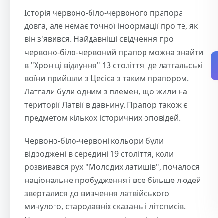
Історія червоно-біло-червоного прапора
довга, але немає точної інформації про те, як
він з'явився. Найдавніші свідчення про
червоно-біло-червоний прапор можна знайти
в "Хроніці відлуння" 13 століття, де латгальські
воїни прийшли з Цесіса з таким прапором.
Латгали були одним з племен, що жили на
території Латвії в давнину. Прапор також є
предметом кількох історичних оповідей.
Червоно-біло-червоні кольори були
відроджені в середині 19 століття, коли
розвивався рух "Молодих латишів", почалося
національне пробудження і все більше людей
зверталися до вивчення латвійського
минулого, стародавніх сказань і літописів.