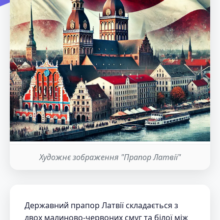
Художнє зображення "Прапор Латвії"
Державний прапор Латвії складається з
двох малиново-червоних смуг та білої між