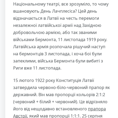
Національному театрі, все зрозуміло, то чому
вшановують День Лачплесіса? Цей день
відзначається в Латвії на честь перемоги
незалежної латвійської армії над Західною
добровольчою армією, або так званими
військами Бермонта, 11 листопада 1919 року.
Латвійська армія розпочала рішучий наступ
на бермонтців 3 листопада, і хоча бої були
запеклими, війська Бермонта були вибиті з
Риги вже 11 листопада.
15 лютого 1922 року Конституція Латвії
затвердила червоно-біло-червоний прапор як
державний. Він мав пропорції кольорів 2:1:2
(червоний + білий + червоний). Це відрізняло
його від нещодавно встановленого
прапора
Австрії
, який мав пропорції 1:1:1. 25 серпня