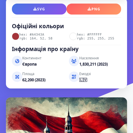
SVG
PNG
Офіційні кольори
hex: #A4343A
hex: #FFFFFF
rgb: 164, 52, 58
rgb: 255, 255, 255
Інформація про країну
Континент
Населення
Європа
1,830,211 (2023)
Площа
Емодзі
62,200 (2023)
🇱🇻