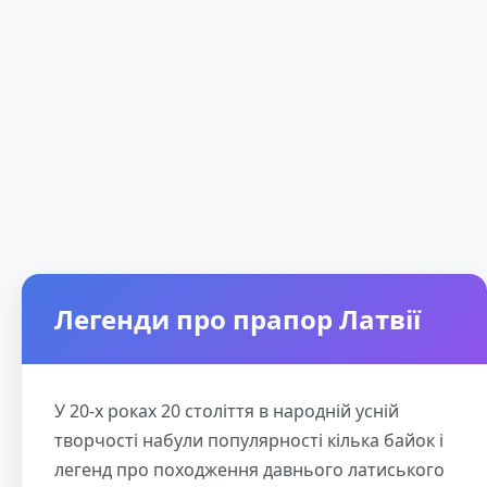
Легенди про прапор Латвії
У 20-х роках 20 століття в народній усній
творчості набули популярності кілька байок і
легенд про походження давнього латиського