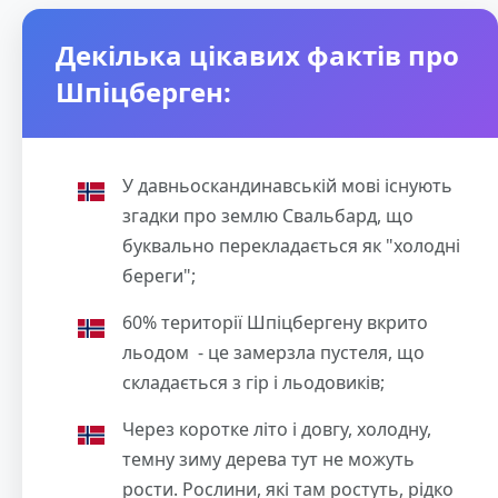
Декілька цікавих фактів про
Шпіцберген:
У давньоскандинавській мові існують
згадки про землю Свальбард, що
буквально перекладається як "холодні
береги";
60% території Шпіцбергену вкрито
льодом - це замерзла пустеля, що
складається з гір і льодовиків;
Через коротке літо і довгу, холодну,
темну зиму дерева тут не можуть
рости. Рослини, які там ростуть, рідко