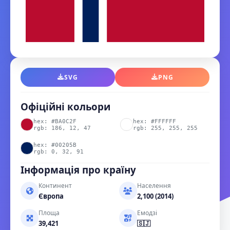
SVG
PNG
Офіційні кольори
hex: #BA0C2F
hex: #FFFFFF
rgb: 186, 12, 47
rgb: 255, 255, 255
hex: #00205B
rgb: 0, 32, 91
Інформація про країну
Континент
Населення
Європа
2,100 (2014)
Площа
Емодзі
39,421
🇸🇯