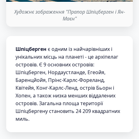
Художнє зображення "Прапор Шпіцберген і Ян-
Маєн"
Шпіцберген
є одним із найчарівніших і
унікальних місць на планеті - це архіпелаг
островів. Є 9 основних островів:
Шпіцберген, Нордаустланде, Егеойя,
Баренцйойя, Прінс-Карлс-Фореланд,
Квітейя, Конг-Карлс-Ленд, острів Бьорн і
Хопен, а також низка менших віддалених
островів. Загальна площа території
Шпіцбергену становить 24 209 квадратних
миль.