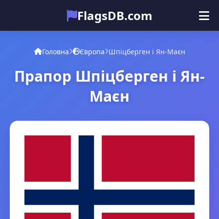
FlagsDB.com
Головна
Усі країни
Вікторина
Головна
Європа
Шпіцберген і Ян-Маєн
Емодзі
Прапор Шпіцберген і Ян-
Маєн