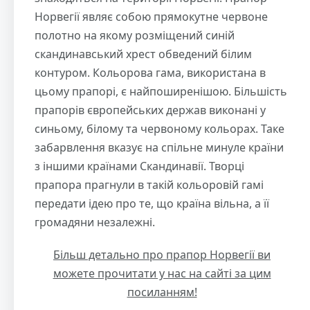
Норвегії являє собою прямокутне червоне
полотно на якому розміщений синій
скандинавський хрест обведений білим
контуром. Кольорова гама, використана в
цьому прапорі, є найпоширенішою. Більшість
прапорів європейських держав виконані у
синьому, білому та червоному кольорах. Таке
забарвлення вказує на спільне минуле країни
з іншими країнами Скандинавії. Творці
прапора прагнули в такій кольоровій гамі
передати ідею про те, що країна вільна, а її
громадяни незалежні.
Більш детально про прапор Норвегії ви
можете прочитати у нас на сайті за цим
посиланням!