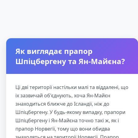
Як виглядає прапор
Шпіцбергену та Ян-Майєна?
Ці дві території настільки малі та віддалені, що
їх зазвичай об'єднують, хоча Ян-Майєн
знаходиться ближче до Ісландії, ніж до
Шпіцбергену. У будь-якому випадку, прапори
Шпіцбергену і Ян-Майєна точно такі ж, як і
прапор Норвегії, тому що вони обидва
знаходяться на території Норвегії. Прапор