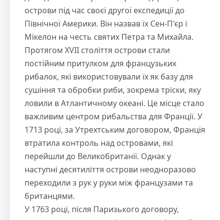
острови під час своєї другої експедиції до
Північної Америки. Він назвав їх Сен-П'єр і
Мікелон на честь святих Петра та Михайла.
Протягом XVII століття острови стали
постійним притулком для французьких
рибалок, які використовували їх як базу для
сушіння та обробки риби, зокрема тріски, яку
ловили в Атлантичному океані. Це місце стало
важливим центром рибальства для Франції. У
1713 році, за Утрехтським договором, Франція
втратила контроль над островами, які
перейшли до Великобританії. Однак у
наступні десятиліття острови неодноразово
переходили з рук у руки між французами та
британцями.
У 1763 році, після Паризького договору,