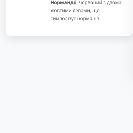
Нормандії
, червоний з двома
жовтими левами, що
символізує норманів.