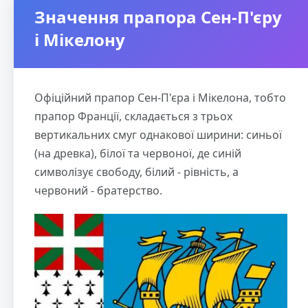
Значення прапора Сен-П'єру
і Мікелону
Офіційний прапор Сен-П'єра і Мікелона, тобто
прапор Франції, складається з трьох
вертикальних смуг однакової ширини: синьої
(на древка), білої та червоної, де синій
символізує свободу, білий - рівність, а
червоний - братерство.