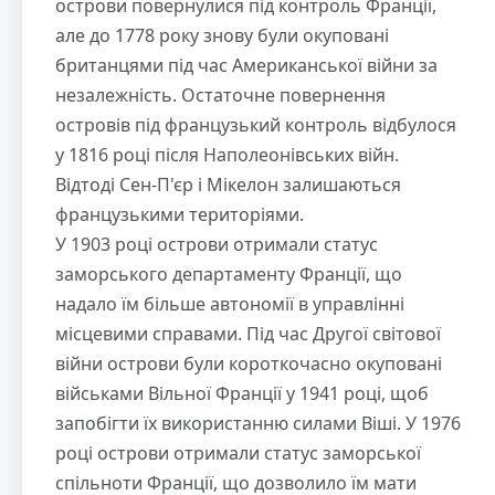
острови повернулися під контроль Франції,
але до 1778 року знову були окуповані
британцями під час Американської війни за
незалежність. Остаточне повернення
островів під французький контроль відбулося
у 1816 році після Наполеонівських війн.
Відтоді Сен-П'єр і Мікелон залишаються
французькими територіями.
У 1903 році острови отримали статус
заморського департаменту Франції, що
надало їм більше автономії в управлінні
місцевими справами. Під час Другої світової
війни острови були короткочасно окуповані
військами Вільної Франції у 1941 році, щоб
запобігти їх використанню силами Віші. У 1976
році острови отримали статус заморської
спільноти Франції, що дозволило їм мати