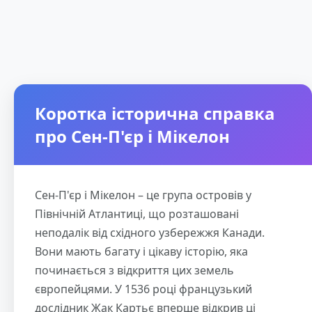
Коротка історична справка
про Сен-П'єр і Мікелон
Сен-П'єр і Мікелон – це група островів у
Північній Атлантиці, що розташовані
неподалік від східного узбережжя Канади.
Вони мають багату і цікаву історію, яка
починається з відкриття цих земель
європейцями. У 1536 році французький
дослідник Жак Картьє вперше відкрив ці