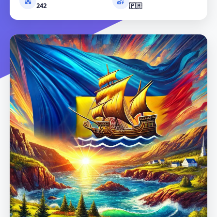
242
🇵🇲