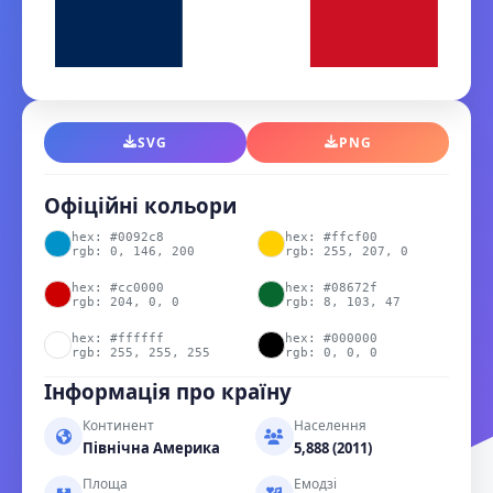
SVG
PNG
Офіційні кольори
hex: #0092c8
hex: #ffcf00
rgb: 0, 146, 200
rgb: 255, 207, 0
hex: #cc0000
hex: #08672f
rgb: 204, 0, 0
rgb: 8, 103, 47
hex: #ffffff
hex: #000000
rgb: 255, 255, 255
rgb: 0, 0, 0
Інформація про країну
Континент
Населення
Північна Америка
5,888 (2011)
Площа
Емодзі