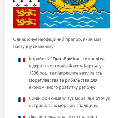
Однак існує неофіційний прапор, який має
наступну символіку:
Корабель
"Гран-Ерміна"
символізує
відкриття островів Жаком Картьє у
1536 році та підкреслює важливість
мореплавства та рибальства для
економічного розвитку регіону;
Синій фон символізує море, яке оточує
острови, та їх морську спадщину;
Ліва вертикальна смуга прапора