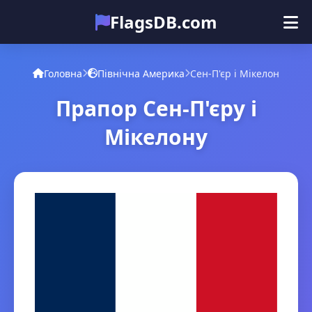
FlagsDB.com
Головна
Усі країни
Вікторина
Головна
Північна Америка
Сен-П'єр і Мікелон
Емодзі
Прапор Сен-П'єру і
Мікелону