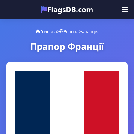
FlagsDB.com
Головна
Усі країни
Вікторина
Головна
Європа
Франція
Емодзі
Прапор Франції