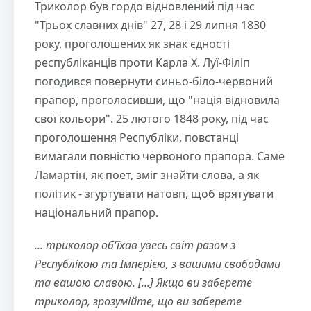
Триколор був гордо відновлений під час
"Трьох славних днів" 27, 28 і 29 липня 1830
року, проголошених як знак єдності
республіканців проти Карла X. Луї-Філіп
погодився повернути синьо-біло-червоний
прапор, проголосивши, що "нація відновила
свої кольори". 25 лютого 1848 року, під час
проголошення Республіки, повстанці
вимагали повністю червоного прапора. Саме
Ламартін, як поет, зміг знайти слова, а як
політик - згуртувати натовп, щоб врятувати
національний прапор.
... триколор об'їхав увесь світ разом з
Республікою та Імперією, з вашими свободами
та вашою славою. [...] Якщо ви заберете
триколор, зрозумійте, що ви заберете