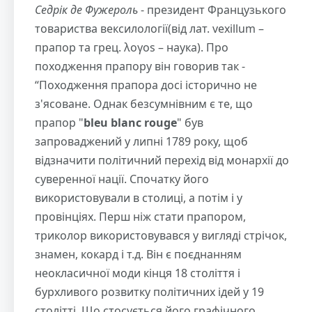
Седрік де Фужероль
- президент Французького
товариства вексилології(від лат. vexillum –
прапор та грец. λογοs – наука). Про
походження прапору він говорив так -
“Походження прапора досі історично не
з'ясоване. Однак безсумнівним є те, що
прапор "
bleu blanc rouge
" був
запроваджений у липні 1789 року, щоб
відзначити політичний перехід від монархії до
суверенної нації. Спочатку його
використовували в столиці, а потім і у
провінціях. Перш ніж стати прапором,
триколор використовувався у вигляді стрічок,
знамен, кокард і т.д. Він є поєднанням
неокласичної моди кінця 18 століття і
бурхливого розвитку політичних ідей у 19
столітті. Що стосується його графічного