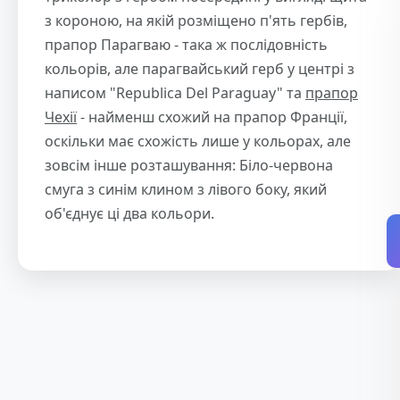
з короною, на якій розміщено п'ять гербів,
прапор Парагваю - така ж послідовність
кольорів, але парагвайський герб у центрі з
написом "Republica Del Paraguay" та
прапор
Чехії
- найменш схожий на прапор Франції,
оскільки має схожість лише у кольорах, але
зовсім інше розташування: Біло-червона
смуга з синім клином з лівого боку, який
об'єднує ці два кольори.