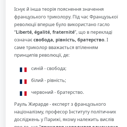
Існує й інша теорія пояснення значення
французького триколору. Під час Французької
революції вперше було використано гасло
“
Liberté, égalité, fraternité
”, що в перекладі
означає
свобода, рівність, братерство
. І
саме триколор вважається втіленням
принципів революції, де:
синій - свобода;
білий - рівність;
червоний - братерство.
Рауль Жирарде - експерт з французького
націоналізму, професор Інституту політичних
досліджень у Парижі, якому належить вислів
про те, що "
триколор народився одночасно