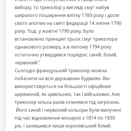
вибору, то триколор у вигляді смуг набув
широкого поширення влітку 1789 року і досяг
свого апогею на святі федерації 14 липня 1790
року. Тоді, у жовтні 1790 року, було
встановлено принцип трьох смуг триколора
однакового розміру, а в лютому 1794 року
остаточно утвердився порядок: синій, білий,
червоний.”
Сьогодні французький триколор можна
побачити на всіх державних будівлях. Він
використовується на більшості офіційних
церемоній, як цивільних, так і військових. Але
триколор кілька разів опинявся під загрозою.
Його синій і червоний кольори були вилучені
під час відновлення монархії з 1814 по 1830
рік, і залишився лише королівський білий.