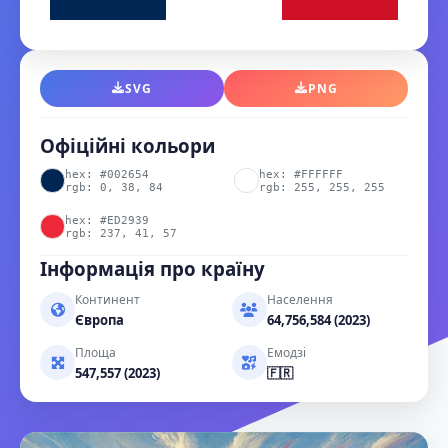
SVG
PNG
Офіційні кольори
hex: #002654
hex: #FFFFFF
rgb: 0, 38, 84
rgb: 255, 255, 255
hex: #ED2939
rgb: 237, 41, 57
Інформація про країну
Континент
Населення
Європа
64,756,584 (2023)
Площа
Емодзі
547,557 (2023)
🇫🇷