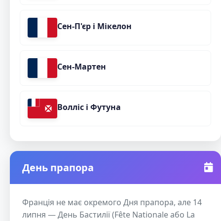
Сен-П'єр і Мікелон
Сен-Мартен
Волліс і Футуна
День прапора
Франція не має окремого Дня прапора, але 14
липня — День Бастилії (Fête Nationale або La