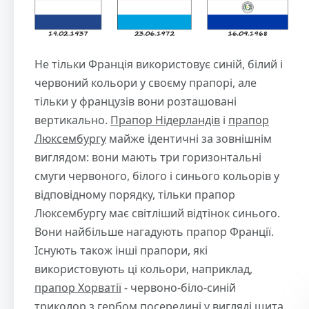
Не тільки Франція використовує синій, білий і
червоний кольори у своєму прапорі, але
тільки у французів вони розташовані
вертикально.
Прапор Нідерландів
і
прапор
Люксембургу
майже ідентичні за зовнішнім
виглядом: вони мають три горизонтальні
смуги червоного, білого і синього кольорів у
відповідному порядку, тільки прапор
Люксембургу має світліший відтінок синього.
Вони найбільше нагадують прапор Франції.
Існують також інші прапори, які
використовують ці кольори, наприклад,
прапор Хорватії
- червоно-біло-синій
триколор з гербом посередині у вигляді щита