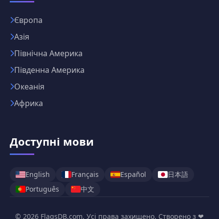
Європа
Азія
Північна Америка
Південна Америка
Океанія
Африка
Доступні мови
日本語
English
Français
Español
中文
Português
© 2026 FlagsDB.com. Усі права захищено. Створено з ❤