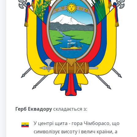
Герб Еквадору
складається з:
У центрі щита - гора Чімборасо, що
символізує висоту і велич країни, а