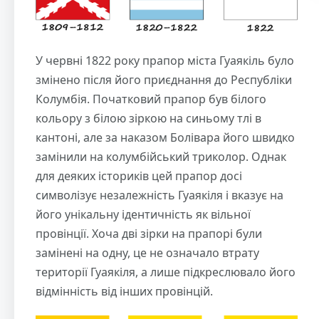
У червні 1822 року прапор міста Гуаякіль було
змінено після його приєднання до Республіки
Колумбія. Початковий прапор був білого
кольору з білою зіркою на синьому тлі в
кантоні, але за наказом Болівара його швидко
замінили на колумбійський триколор. Однак
для деяких істориків цей прапор досі
символізує незалежність Гуаякіля і вказує на
його унікальну ідентичність як вільної
провінції. Хоча дві зірки на прапорі були
замінені на одну, це не означало втрату
території Гуаякіля, а лише підкреслювало його
відмінність від інших провінцій.