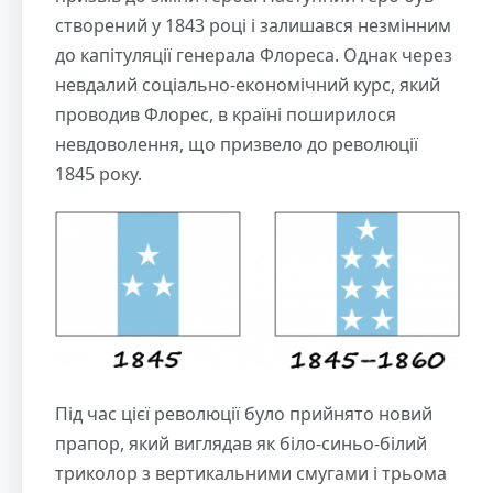
створений у 1843 році і залишався незмінним
до капітуляції генерала Флореса. Однак через
невдалий соціально-економічний курс, який
проводив Флорес, в країні поширилося
невдоволення, що призвело до революції
1845 року.
Під час цієї революції було прийнято новий
прапор, який виглядав як біло-синьо-білий
триколор з вертикальними смугами і трьома