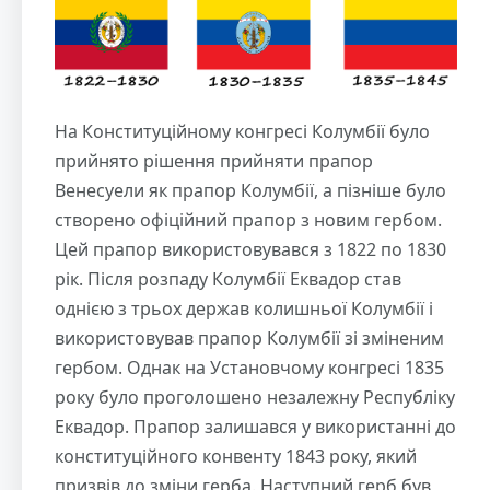
На Конституційному конгресі Колумбії було
прийнято рішення прийняти прапор
Венесуели як прапор Колумбії, а пізніше було
створено офіційний прапор з новим гербом.
Цей прапор використовувався з 1822 по 1830
рік. Після розпаду Колумбії Еквадор став
однією з трьох держав колишньої Колумбії і
використовував прапор Колумбії зі зміненим
гербом. Однак на Установчому конгресі 1835
року було проголошено незалежну Республіку
Еквадор. Прапор залишався у використанні до
конституційного конвенту 1843 року, який
призвів до зміни герба. Наступний герб був