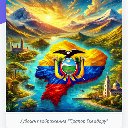
Художнє зображення "Прапор Еквадору"