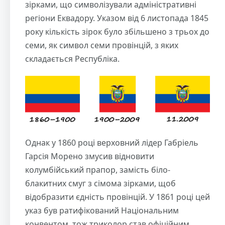
зірками, що символізували адміністративні
регіони Еквадору. Указом від 6 листопада 1845
року кількість зірок було збільшено з трьох до
семи, як символ семи провінцій, з яких
складається Республіка.
Однак у 1860 році верховний лідер Габріель
Гарсія Морено змусив відновити
колумбійський прапор, замість біло-
блакитних смуг з сімома зірками, щоб
відобразити єдність провінцій. У 1861 році цей
указ був ратифікований Національним
конвентом, тож триколор став офіційним