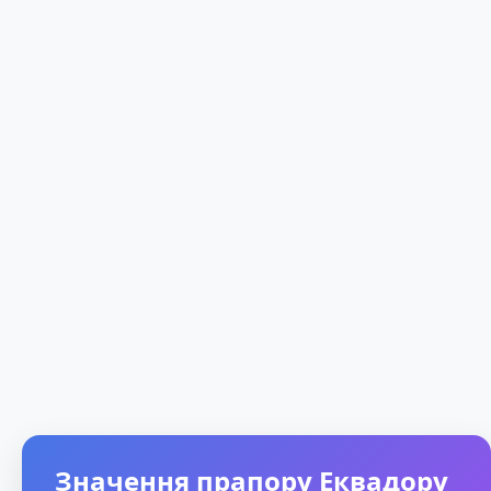
Значення прапору Еквадору