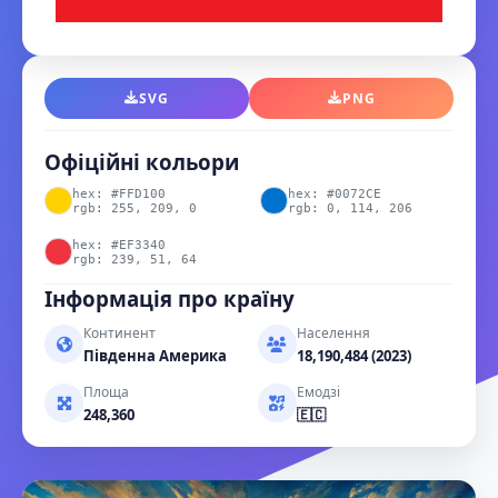
SVG
PNG
Офіційні кольори
hex: #FFD100
hex: #0072CE
rgb: 255, 209, 0
rgb: 0, 114, 206
hex: #EF3340
rgb: 239, 51, 64
Інформація про країну
Континент
Населення
Південна Америка
18,190,484 (2023)
Площа
Емодзі
248,360
🇪🇨