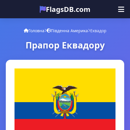
FlagsDB.com
Головна
Усі країни
Вікторина
Головна
Південна Америка
Еквадор
Емодзі
Прапор Еквадору