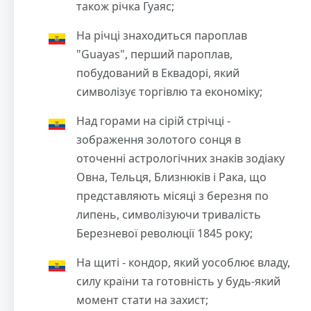
також річка Гуаяс;
На річці знаходиться пароплав
"Guayas", перший пароплав,
побудований в Еквадорі, який
символізує торгівлю та економіку;
Над горами на сірій стрічці -
зображення золотого сонця в
оточенні астрологічних знаків зодіаку
Овна, Тельця, Близнюків і Рака, що
представляють місяці з березня по
липень, символізуючи тривалість
Березневої революції 1845 року;
На щиті - кондор, який уособлює владу,
силу країни та готовність у будь-який
момент стати на захист;