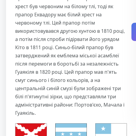
хрест був червоним на білому тлі, тоді як
прапор Еквадору має білий хрест на
червоному тлі. Цей прапор потім
використовувався другою хунтою в 1810 році,
а потім після спроби підірвати його урядом
Кіто в 1811 році. Синьо-білий прапор був
затверджений як емблема міської асамблеї
після перемоги в боротьбі за незалежність
Гуаякіля в 1820 році. Цей прапор мав п'ять
смуг синього і білого кольорів, а на
центральній синій смузі були зображені три
білі п'ятикутні зірки, що представляли три
адміністративні райони: Портов'єхо, Мачала і
Гуаякіль.