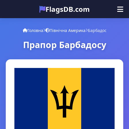
FlagsDB.com
Головна
Усі країни
Вікторина
Головна
Північна Америка
Барбадос
Емодзі
Прапор Барбадосу