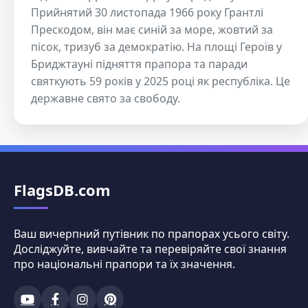
Прийнятий 30 листопада 1966 року Грантлі
Прескодом, він має синій за море, жовтий за
пісок, тризуб за демократію. На площі Героїв у
Бриджтауні підняття прапора та паради
святкують 59 років у 2025 році як республіка. Це
державне свято за свободу.
FlagsDB.com
Ваш вичерпний путівник по прапорах усього світу.
Досліджуйте, вивчайте та перевіряйте свої знання
про національні прапори та їх значення.