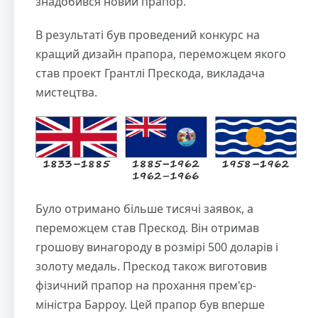
знадобився новий прапор.
В результаті був проведений конкурс на
кращий дизайн прапора, переможцем якого
став проект Грантлі Прескода, викладача
мистецтва.
Було отримано більше тисячі заявок, а
переможцем став Прескод. Він отримав
грошову винагороду в розмірі 500 доларів і
золоту медаль. Прескод також виготовив
фізичний прапор на прохання прем'єр-
міністра Барроу. Цей прапор був вперше