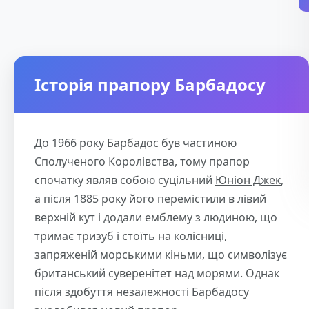
Історія прапору Барбадосу
До 1966 року Барбадос був частиною
Сполученого Королівства, тому прапор
спочатку являв собою суцільний
Юніон Джек
,
а після 1885 року його перемістили в лівий
верхній кут і додали емблему з людиною, що
тримає тризуб і стоїть на колісниці,
запряженій морськими кіньми, що символізує
британський суверенітет над морями. Однак
після здобуття незалежності Барбадосу