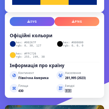
SVG
PNG
Офіційні кольори
hex: #00267F
hex: #000000
rgb: 0, 38, 127
rgb: 0, 0, 0
hex: #FFC726
rgb: 255, 199, 38
Інформація про країну
Континент
Населення
Північна Америка
281,995 (2023)
Площа
Емодзі
430
🇧🇧