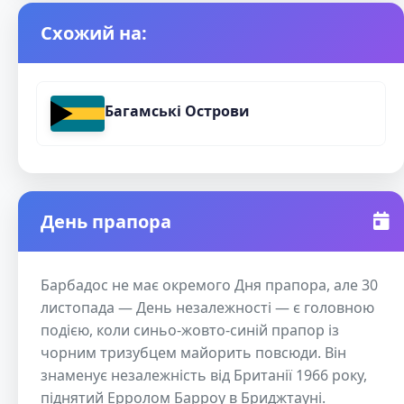
Схожий на:
Багамські Острови
День прапора
Барбадос не має окремого Дня прапора, але 30
листопада — День незалежності — є головною
подією, коли синьо-жовто-синій прапор із
чорним тризубцем майорить повсюди. Він
знаменує незалежність від Британії 1966 року,
піднятий Ерролом Барроу в Бриджтауні.