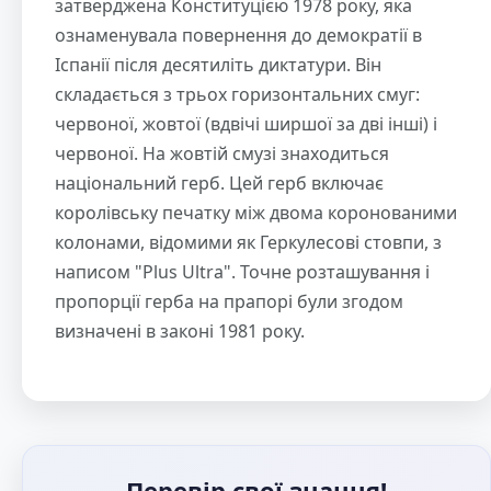
затверджена Конституцією 1978 року, яка
ознаменувала повернення до демократії в
Іспанії після десятиліть диктатури. Він
складається з трьох горизонтальних смуг:
червоної, жовтої (вдвічі ширшої за дві інші) і
червоної. На жовтій смузі знаходиться
національний герб. Цей герб включає
королівську печатку між двома коронованими
колонами, відомими як Геркулесові стовпи, з
написом "Plus Ultra". Точне розташування і
пропорції герба на прапорі були згодом
визначені в законі 1981 року.
Перевір свої знання!