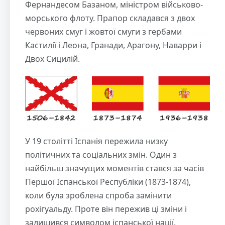
Фернандесом Базаном, міністром військово-
морського флоту. Прапор складався з двох
червоних смуг і жовтої смуги з гербами
Кастилії і Леона, Гранади, Арагону, Наварри і
Двох Сицилій.
У 19 столітті Іспанія пережила низку
політичних та соціальних змін. Один з
найбільш значущих моментів стався за часів
Першої Іспанської Республіки (1873-1874),
коли була зроблена спроба замінити
рохігуальду. Проте він пережив ці зміни і
залишився символом іспанської нації.