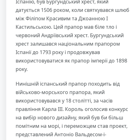
Іспанію, був Бургундський хрест, який
датується 1506 роком, коли святкувався шлюб
між Філіпом Красивим та Джоанною I
Кастильською. Цей прапор мав біле тло і
червоний Андріївський хрест. Бургундський
хрест залишався національним прапором
Іспанії до 1793 року і продовжував
використовуватися як прапор імперії до 1898
року.
Нинішній іспанський прапор походить від
військово-морського прапора, який
використовувався у 18 столітті, за часів
правління Карла ІІІ. Король оголосив конкурс
на вибір нового дизайну, який був би більш
помітним на морі, і переможцем став проект,
представлений Антоніо Вальдесом-і-