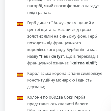
пагорбі, який своєю формою нагадує
плід граната;
Герб династії Анжу - розміщений у
центрі щита та має вигляд трьох
золотих лілій на синьому фоні. Герб
походить від французького
королівського роду Бурбонів та має
назву
“fleur de lys”
, що в перекладі з
французької означає
“квітка лілії”
;
Королівська корона Іспанії символізує
конституційну монархію і єдність
держави;
Колони по обидва боки герба
представляють скелясті береги
Гібралтару, які до п'ятнадцятого