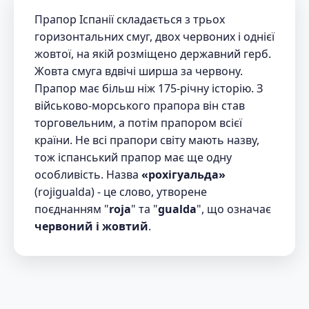
Прапор Іспанії складається з трьох
горизонтальних смуг, двох червоних і однієї
жовтої, на якій розміщено державний герб.
Жовта смуга вдвічі ширша за червону.
Прапор має більш ніж 175-річну історію. З
військово-морського прапора він став
торговельним, а потім прапором всієї
країни. Не всі прапори світу мають назву,
тож іспанський прапор має ще одну
особливість. Назва
«рохігуальда»
(rojigualda) - це слово, утворене
поєднанням "
roja
" та "
gualda
", що означає
червоний і жовтий
.