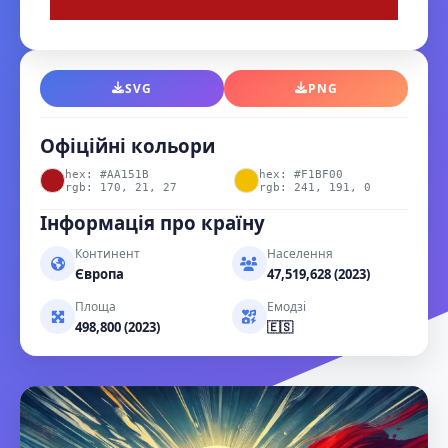
SVG
PNG
Офіційні кольори
hex: #AA151B
hex: #F1BF00
rgb: 170, 21, 27
rgb: 241, 191, 0
Інформація про країну
Континент
Населення
Європа
47,519,628 (2023)
Площа
Емодзі
498,800 (2023)
🇪🇸