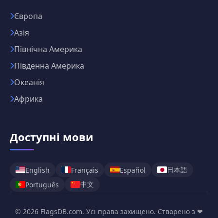
Європа
Азія
Північна Америка
Південна Америка
Океанія
Африка
Доступні мови
日本語
English
Français
Español
中文
Português
© 2026 FlagsDB.com. Усі права захищено. Створено з ❤