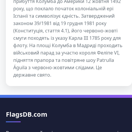
прибуття Колумба до Америки 12 жовтня 1492
року, що поклало початок колоніальній ері
Іспанії та символізує єдність. Затверджений
законом 39/1981 від 19 грудня 1981 року
(Конституція, стаття 4.1), його червоно-жовті
смуги походять із указу Карла III 1785 року для
флоту. На площі Колумба в Мадриді проходить
військовий парад за участю короля Феліпе VI,
підняття прапора та повітряне шоу Patrulla
Águila з червоно-жовтими слідами. Це
державне свято.
FlagsDB.com