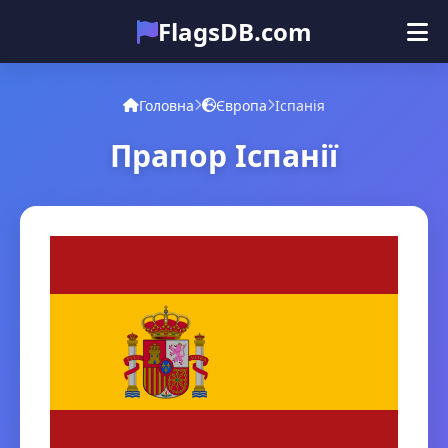
FlagsDB.com
Головна
Усі країни
Вікторина
Головна
Європа
Іспанія
Емодзі
Прапор Іспанії