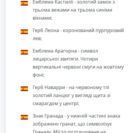
Емблема Кастилії - золотий замок з
трьома вежами на трьома синіми
вікнами;
Герб Леона - коронований пурпуровий
лев;
Емблема Арагорна - символ
лицарської звитяги. Чотири
вертикальні червоні смуги на жовтому
фоні;
Герб Наварри - на червоному тлі
золотий ланцюг у вигляді щита зі
смарагдом у центрі;
Знак Гранада - у нижній частині знака
зображено гранат, що символізує
Гранаду. Місто розташоване на