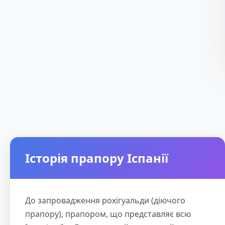
Історія прапору Іспанії
До запровадження рохігуальди (діючого
прапору), прапором, що представляє всю