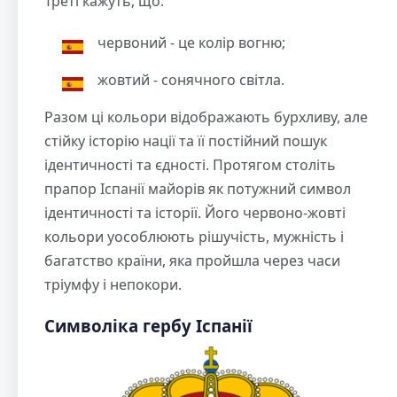
Треті кажуть, що:
червоний - це колір вогню;
жовтий - сонячного світла.
Разом ці кольори відображають бурхливу, але
стійку історію нації та її постійний пошук
ідентичності та єдності. Протягом століть
прапор Іспанії майорів як потужний символ
ідентичності та історії. Його червоно-жовті
кольори уособлюють рішучість, мужність і
багатство країни, яка пройшла через часи
тріумфу і непокори.
Символіка гербу Іспанії