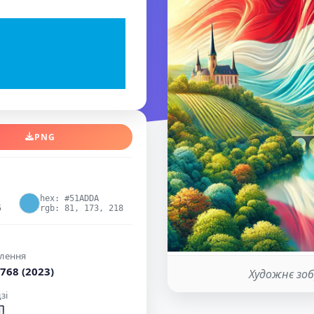
PNG
hex: #51ADDA
5
rgb: 81, 173, 218
лення
768 (2023)
Художнє зо
зі
