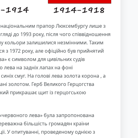
в національним прапор Люксембургу лише з
гляді до 1993 року, після чого співвідношення
ьому кольори залишилися незмінними. Таким
я з 1972 року, але офіційно був прийнятий
а» є символом для цивільних судів
 лева на задніх лапах на фоні
 синіх смуг. На голові лева золота корона , а
вані золотом. Герб Великого Герцогства
який прикрашає щит із герцогською
«червоного лева» була запропонована
Переважна більшість громадян країни
ї. У опитуванні, проведеному однією з