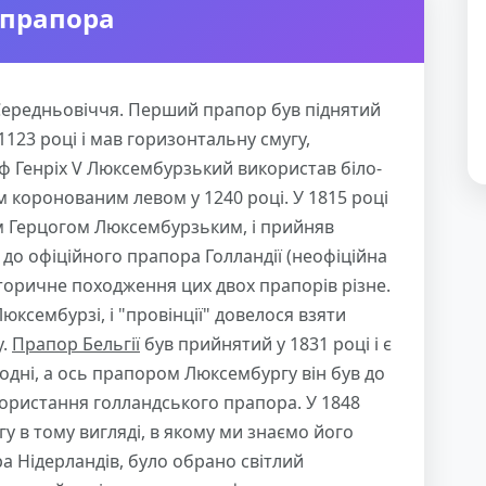
 прапора
Середньовіччя. Перший прапор був піднятий
23 році і мав горизонтальну смугу,
ф Генріх V Люксембурзький використав біло-
м коронованим левом у 1240 році. У 1815 році
им Герцогом Люксембурзьким, і прийняв
до офіційного прапора Голландії (неофіційна
сторичне походження цих двох прапорів різне.
юксембурзі, і "провінції" довелося взяти
у.
Прапор Бельгії
був прийнятий у 1831 році і є
одні, а ось прапором Люксембургу він був до
користання голландського прапора. У 1848
 в тому вигляді, в якому ми знаємо його
ра Нідерландів, було обрано світлий