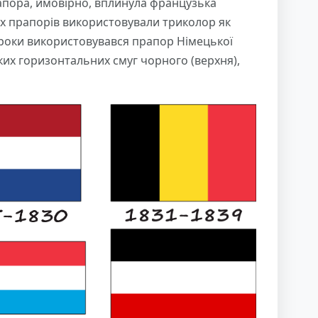
рапора, ймовірно, вплинула французька
их прапорів використовували триколор як
8 роки використовувався прапор Німецької
иких горизонтальних смуг чорного (верхня),