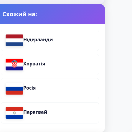
Схожий на:
Нідерланди
Хорватія
Росія
Парагвай