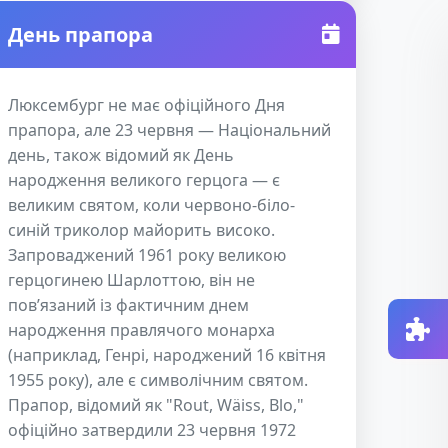
День прапора
Люксембург не має офіційного Дня
прапора, але 23 червня — Національний
день, також відомий як День
народження великого герцога — є
великим святом, коли червоно-біло-
синій триколор майорить високо.
Запроваджений 1961 року великою
герцогинею Шарлоттою, він не
пов’язаний із фактичним днем
народження правлячого монарха
(наприклад, Генрі, народжений 16 квітня
1955 року), але є символічним святом.
Прапор, відомий як "Rout, Wäiss, Blo,"
офіційно затвердили 23 червня 1972