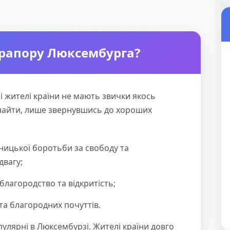
рапору Люксембурга?
і жителі країни не мають звички якось
найти, лише звернувшись до хороших
ницької боротьби за свободу та
двагу;
 благородство та відкритість;
та благородних почуттів.
улярні в Люксембурзі. Жителі країни довго