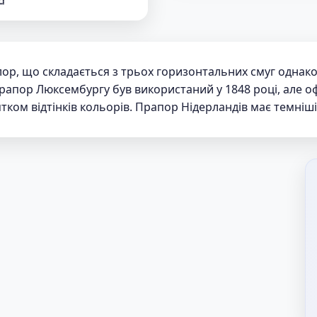
р, що складається з трьох горизонтальних смуг однаков
рапор Люксембургу був використаний у 1848 році, але оф
ятком відтінків кольорів. Прапор Нідерландів має темніш