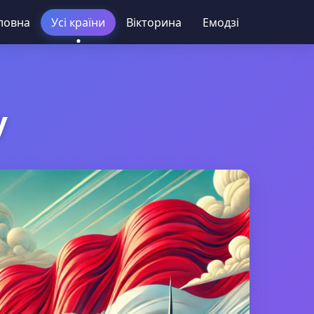
ловна
Усі країни
Вікторина
Емодзі
у