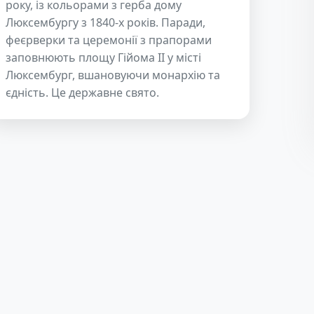
року, із кольорами з герба дому
Люксембургу з 1840-х років. Паради,
феєрверки та церемонії з прапорами
заповнюють площу Гійома II у місті
Люксембург, вшановуючи монархію та
єдність. Це державне свято.