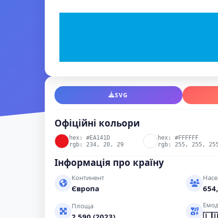
SVG
Офіційні кольори
hex: #EA141D
hex: #FFFFFF
rgb: 234, 20, 29
rgb: 255, 255, 25
Інформація про країну
Континент
Насе
Європа
654,
Емод
Площа
🇱
2,590 (2023)