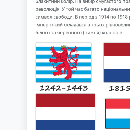
блакитний колір. На вибір смугастого п
революція. У той час багато національн
символ свободи. В період з 1914 по 191
імперії який складався з трьох рівновел
білого та червоного (нижня) кольорів.