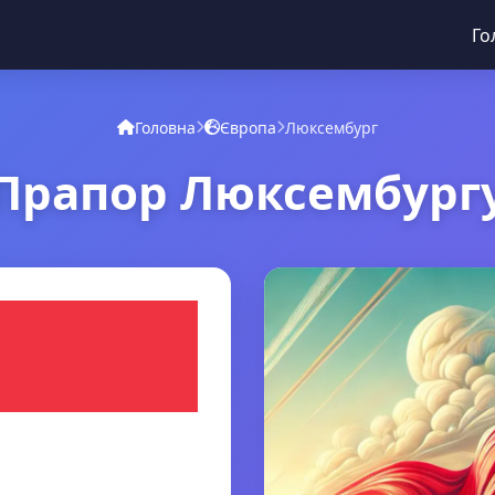
Го
Головна
Європа
Люксембург
Прапор Люксембург