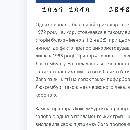
Однак червоно-біло-синій триколор ста
1972 року і використовувався в такому ви
сторін було змінено з 1:2 на 3:5, при ц
чином, де-факто прапор використовувавс
лише в 1993 році. Прапор «Червоного лев
Люксембургу. Він складається з червоного
горизонтальних смуг із п’яти білих і п’яти
його язик і кігті на лапах також пофарбо
Люксембург також має червоного лева, 
короною.
Заміна прапора Люксембургу на прапор 
головою однієї з парламентських груп. 
висловила свою підтримку його пропозиці