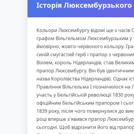
Історія Люксембурзького
Кольори Люксембургу відомі ще з часів 
графом Вільгельмом Люксембурзьким у 11
ймовірно, жовто-червоного кольору. Гра
синій смугастий герб і прапор з червони
Віллем, король Нідерландів, став Велик
прапор Люксембургу. Він був ідентичним 
назва Королівства Нідерландів). Однак і
Правління Вільгельма I позначилося на Л
участь у Бельгійській революції 1830 рок
офіційним бельгійським прапором і сьог
1839 року, після чого повернулися до ви
році вперше з'явився прапор Люксембургу
сьогодні. Щоб відрізнити його від прапо