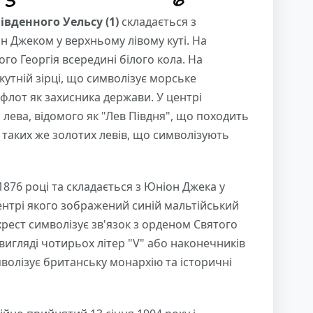
івденного Уельсу (1)
складається з
 Джеком у верхньому лівому куті. На
о Георгія всередині білого кола. На
кутній зірці, що символізує морське
флот як захисника держави. У центрі
лева, відомого як "Лев Півдня", що походить
ох таких же золотих левів, що символізують
1876 році та складається з Юніон Джека у
центрі якого зображений синій мальтійський
хрест символізує зв'язок з орденом Святого
вигляді чотирьох літер "V" або наконечників
мволізує британську монархію та історичні