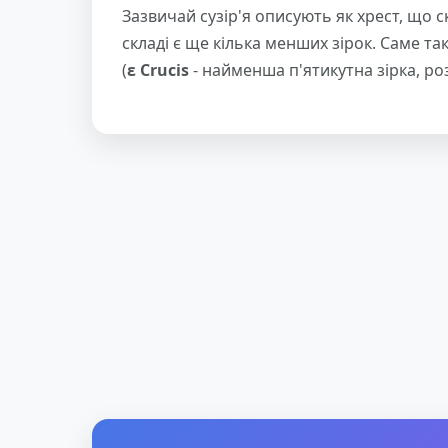
Зазвичай сузір'я описують як хрест, що ск
складі є ще кілька менших зірок. Саме та
(
ɛ Crucis
- найменша п'ятикутна зірка, ро