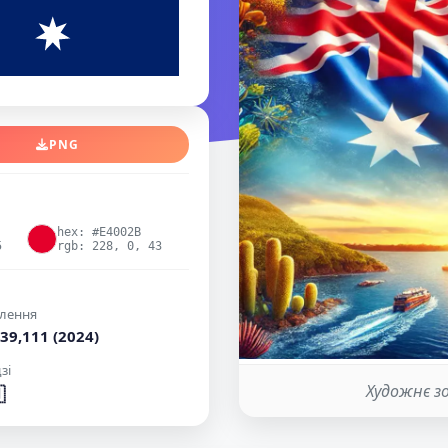
PNG
hex: #E4002B
5
rgb: 228, 0, 43
лення
39,111 (2024)
зі
Художнє з
