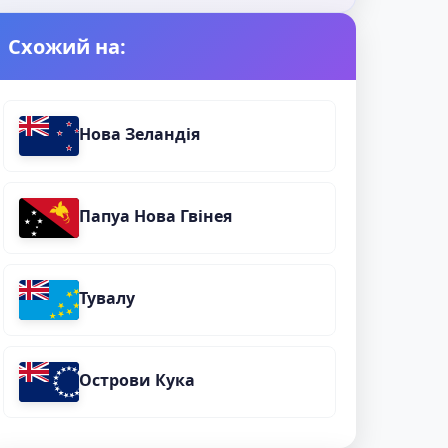
Схожий на:
Нова Зеландія
Папуа Нова Гвінея
Тувалу
Острови Кука