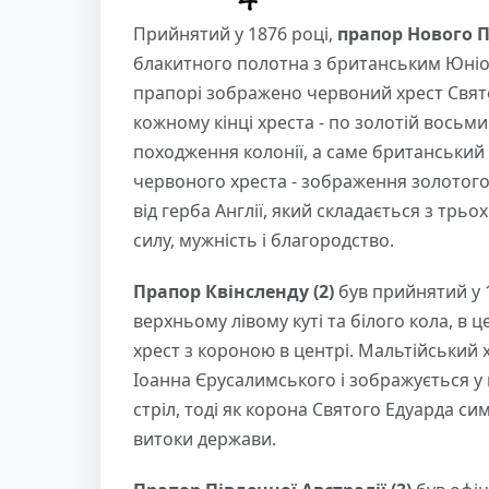
Прийнятий у 1876 році,
прапор Нового П
блакитного полотна з британським Юніон
прапорі зображено червоний хрест Святог
кожному кінці хреста - по золотій восьми
походження колонії, а саме британський 
червоного хреста - зображення золотого 
від герба Англії, який складається з трь
силу, мужність і благородство.
Прапор Квінсленду (2)
був прийнятий у 
верхньому лівому куті та білого кола, в 
хрест з короною в центрі. Мальтійський 
Іоанна Єрусалимського і зображується у 
стріл, тоді як корона Святого Едуарда си
витоки держави.