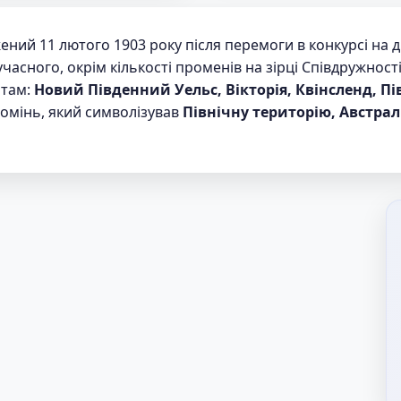
ений 11 лютого 1903 року після перемоги в конкурсі на д
асного, окрім кількості променів на зірці Співдружності -
атам:
Новий Південний Уельс, Вікторія, Квінсленд, Пів
ромінь, який символізував
Північну територію, Австра