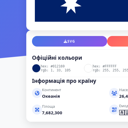
SVG
Офіційні кольори
hex: #012169
hex: #FFFFFF
rgb: 1, 33, 105
rgb: 255, 255, 25
Інформація про країну
Континент
Насе
Океанія
26,4
Емод
Площа
🇦
7,682,300