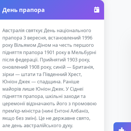
День прапора
Австралія святкує День національного
прапора 3 вересня, встановлений 1996
року Вільямом Діном на честь першого
підняття прапора 1901 року в Мельбурні
після федерації. Прийнятий 1903 року,
оновлений 1908 року, синій — Британія,
зірки — штати та Південний Хрест,
Юніон Джек — спадщина. Раніше
майорів лише Юніон Джек. У Сіднеї
підняття прапора, шкільні заходи та
церемонії відзначають його з промовою
прем’єр-міністра (нині Ентоні Албаніз,
якщо без змін). Це не державне свято,
але день австралійського духу.