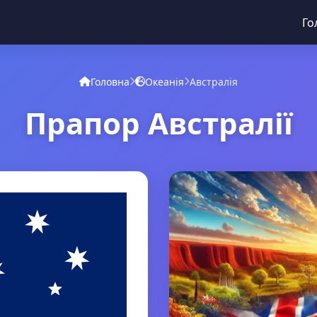
Го
Головна
Океанія
Австралія
Прапор Австралії