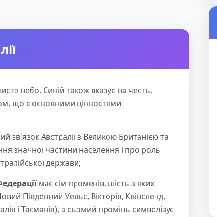
лії
исте небо. Синій також вказує на честь,
ном, що є основними цінностями
ий зв'язок Австралії з Великою Британією та
ня значної частини населення і про роль
стралійської держави;
Федерації
має сім променів, шість з яких
овий Південний Уельс, Вікторія, Квінсленд,
алія і Тасманія), а сьомий промінь символізує