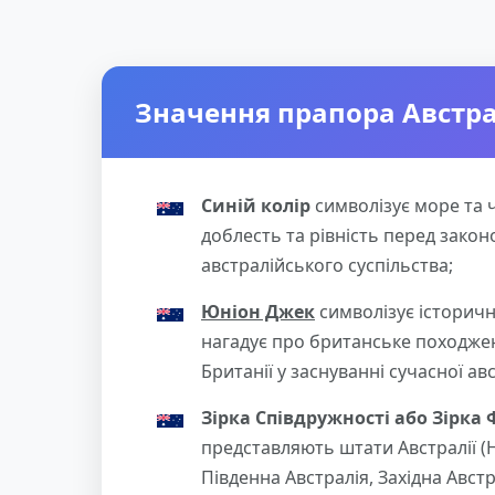
Значення прапора Австра
Синій колір
символізує море та ч
доблесть та рівність перед зако
австралійського суспільства;
Юніон Джек
символізує історичн
нагадує про британське походжен
Британії у заснуванні сучасної ав
Зірка Співдружності або Зірка 
представляють штати Австралії (Н
Південна Австралія, Західна Австр