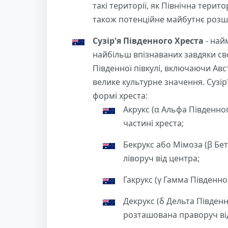
такі території, як Північна терит
також потенційне майбутнє розш
Сузір'я Південного Хреста
- найм
найбільш впізнаваних завдяки сво
Південної півкулі, включаючи Авс
велике культурне значення. Сузір
формі хреста:
Акрукс (α Альфа Південно
частині хреста;
Бекрукс або Мімоза (β Бе
ліворуч від центра;
Гакрукс (γ Гамма Південно
Декрукс (δ Дельта Південн
розташована праворуч ві