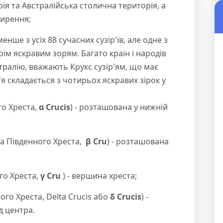
орія та Австралійська столична територія, а
ирення;
енше з усіх 88 сучасних сузір'їв, але одне з
їм яскравим зорям. Багато країн і народів
тралію, вважають Крукс сузір'ям, що має
'я складається з чотирьох яскравих зірок у
го Хреста,
α Crucis
) - розташована у нижній
та Південного Хреста,
β Cru
) - розташована
го Хреста,
γ Cru
) - вершина хреста;
ого Хреста, Delta Crucis або
δ Crucis
) -
д центра.