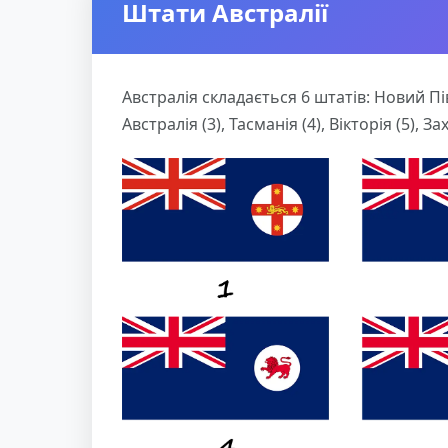
Штати Австралії
Австралія складається 6 штатів: Новий Пів
Австралія (3), Тасманія (4), Вікторія (5), За