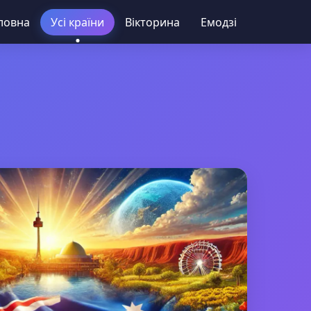
ловна
Усі країни
Вікторина
Емодзі