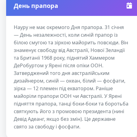
День прапора
Науру не має окремого Дня прапора. 31 січня
— День незалежності, коли синій прапор із
білою смугою та зіркою майорить повсюди. Він
знаменує свободу від Австралії, Нової Зеландії
та Британії 1968 року, піднятий Хаммером
ДеРобуртом у Ярені після опіки ООН.
Затверджений того дня австралійським
дизайнером, синій — океан, білий — фосфати,
зірка — 12 племен під екватором. Раніше
майоріли прапори ООН чи Австралії. У Ярені
підняття прапора, танці боки-боки та боротьба
святкують його з промовою президента (нині
Девід Адеанг, якщо без змін). Це державне
свято за свободу і фосфати.