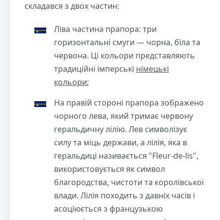
складався з двох частин:
Ліва частина прапора: три
горизонтальні смуги — чорна, біла та
червона. Ці кольори представляють
традиційні імперські
німецькі
кольори
;
На правій стороні прапора зображено
чорного лева, який тримає червону
геральдичну лілію. Лев символізує
силу та міць держави, а лілія, яка в
геральдиці називається "Fleur-de-lis",
використовується як символ
благородства, чистоти та королівської
влади. Лілія походить з давніх часів і
асоціюється з французькою