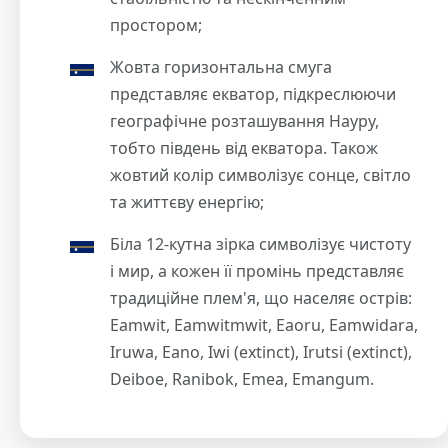
простором;
Жовта горизонтальна смуга
представляє екватор, підкреслюючи
географічне розташування Науру,
тобто південь від екватора. Також
жовтий колір символізує сонце, світло
та життєву енергію;
Біла 12-кутна зірка символізує чистоту
і мир, а кожен її промінь представляє
традиційне плем'я, що населяє острів:
Eamwit, Eamwitmwit, Eaoru, Eamwidara,
Iruwa, Eano, Iwi (extinct), Irutsi (extinct),
Deiboe, Ranibok, Emea, Emangum.