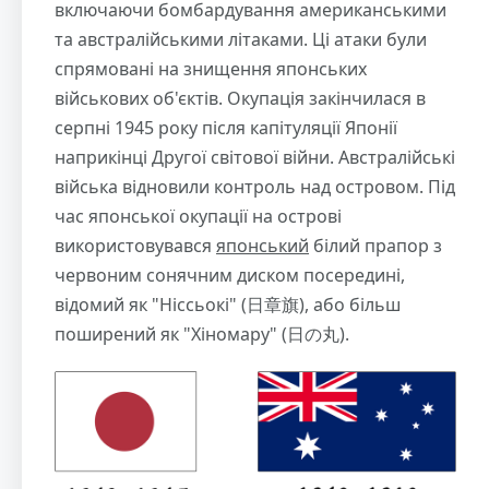
включаючи бомбардування американськими
та австралійськими літаками. Ці атаки були
спрямовані на знищення японських
військових об'єктів. Окупація закінчилася в
серпні 1945 року після капітуляції Японії
наприкінці Другої світової війни. Австралійські
війська відновили контроль над островом. Під
час японської окупації на острові
використовувався
японський
білий прапор з
червоним сонячним диском посередині,
відомий як "Ніссьокі" (日章旗), або більш
поширений як "Хіномару" (日の丸).