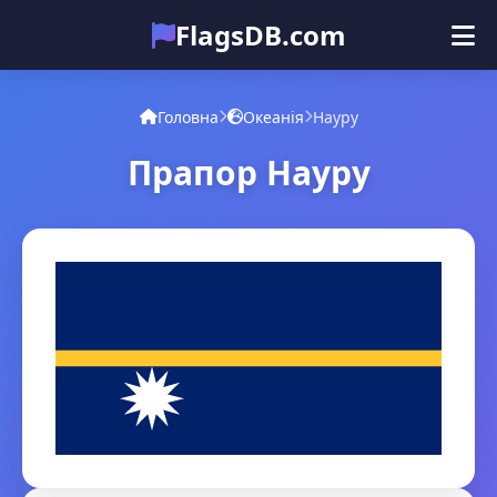
FlagsDB.com
Головна
Усі країни
Вікторина
Головна
Океанія
Науру
Емодзі
Прапор Науру