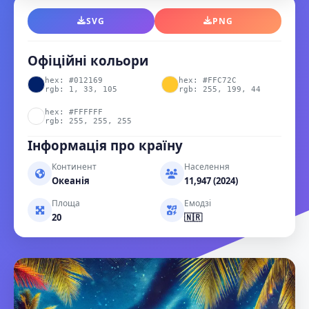
SVG
PNG
Офіційні кольори
hex: #012169
hex: #FFC72C
rgb: 1, 33, 105
rgb: 255, 199, 44
hex: #FFFFFF
rgb: 255, 255, 255
Інформація про країну
Континент
Населення
Океанія
11,947 (2024)
Площа
Емодзі
20
🇳🇷