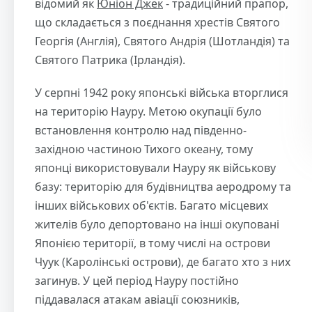
відомий як
Юніон Джек
- традиційний прапор,
що складається з поєднання хрестів Святого
Георгія (Англія), Святого Андрія (Шотландія) та
Святого Патрика (Ірландія).
У серпні 1942 року японські війська вторглися
на територію Науру. Метою окупації було
встановлення контролю над південно-
західною частиною Тихого океану, тому
японці використовували Науру як військову
базу: територію для будівництва аеродрому та
інших військових об'єктів. Багато місцевих
жителів було депортовано на інші окуповані
Японією території, в тому числі на острови
Чуук (Каролінські острови), де багато хто з них
загинув. У цей період Науру постійно
піддавалася атакам авіації союзників,